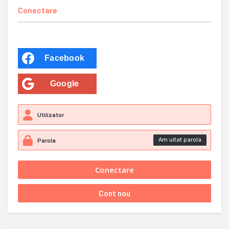
Conectare
Facebook
Google
Am uitat parola