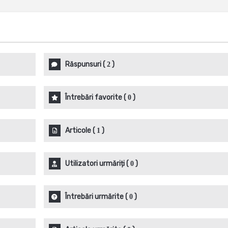
Răspunsuri
(
)
2
Întrebări favorite
(
)
0
Articole
(
)
1
Utilizatori urmăriți
(
)
0
Întrebări urmărite
(
)
0