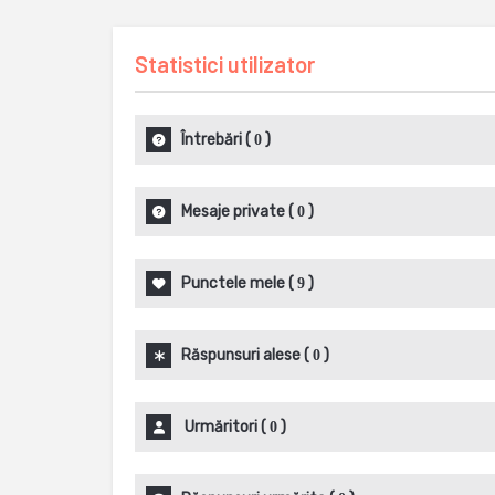
Statistici utilizator
Întrebări
(
)
0
Mesaje private
(
)
0
Punctele mele
(
)
9
Răspunsuri alese
(
)
0
Urmăritori
(
)
0