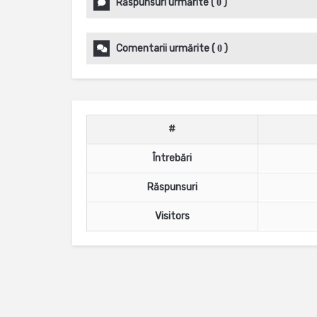
Răspunsuri urmărite
(
)
0
Comentarii urmărite
(
)
0
#
Întrebări
Răspunsuri
Visitors