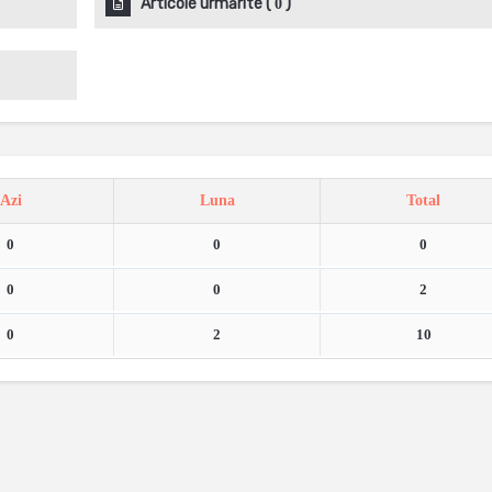
Articole urmărite
(
)
0
Azi
Luna
Total
0
0
0
0
0
2
0
2
10