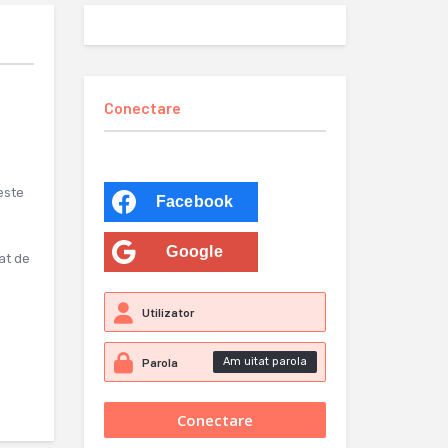
Conectare
este
Facebook
Google
at de
Am uitat parola