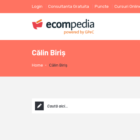
Login
Consultanta Gratuita
Puncte
Cursuri Onlin
Călin Biriș
Home
-
Călin Biriș