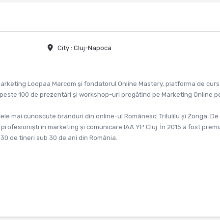
City :
Cluj-Napoca
e marketing Loopaa Marcom și fondatorul Online Mastery, platforma de curs
t peste 100 de prezentări și workshop-uri pregătind pe Marketing Online p
cele mai cunoscute branduri din online-ul Românesc: Trilulilu și Zonga. De
profesioniști în marketing și comunicare IAA YP Cluj. În 2015 a fost premi
i 30 de tineri sub 30 de ani din România.