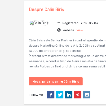
Despre
Călin Biriș
Registered :
2019-03-03
Website :
view
Călin Biriș este Senior Partner în cadrul agenției d
despre Marketing Online de la A la Z. Călin a susținu
13.000 de antreprenori și specialisti.
În trecut a fost director de marketing la doua dintre 
asemenea, a condus timp de 4 ani asociația de tineri 
revista Forbes ca fiind unul dintre cei mai remarcabil
Mesaj privat pentru Călin Biriș
Follow Me