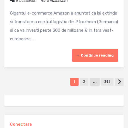
0 Comments
0 vizualizari
Gigantul e-commerce Amazon a anuntat ca isi extinde
si transforma centrul logistic din Pforzheim (Germania)
si ca va investi peste 300 de milioane € in tara vest-
europeana, ...
Continue reading
1
2
…
541
Conectare