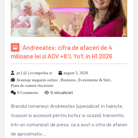
Andreeatex: cifra de afaceri de 4
milioane lei si AOV +8% YoY, in H1 2026
pr [ @ ] ecompedia ro
august 5, 2026
Avantaje magazin online
,
Business
,
Evenimente & Stiri
,
Piata de comert electronic
0 Comments
0 vizualizari
Brandul romanesc Andreeatex (specializat in hainute,
trusouri si accesorii pentru botez si ocazie) transmite,
intr-un comunicat de presa, ca a avut o cifra de afaceri
de aproximativ ...