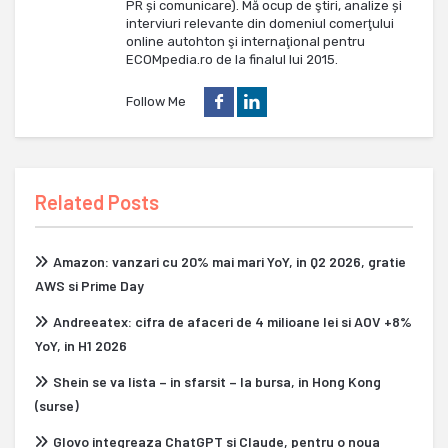
PR și comunicare). Mă ocup de ştiri, analize și
interviuri relevante din domeniul comerţului
online autohton şi internaţional pentru
ECOMpedia.ro de la finalul lui 2015.
Follow Me
Related Posts
Amazon: vanzari cu 20% mai mari YoY, in Q2 2026, gratie
AWS si Prime Day
Andreeatex: cifra de afaceri de 4 milioane lei si AOV +8%
YoY, in H1 2026
Shein se va lista – in sfarsit – la bursa, in Hong Kong
(surse)
Glovo integreaza ChatGPT si Claude, pentru o noua