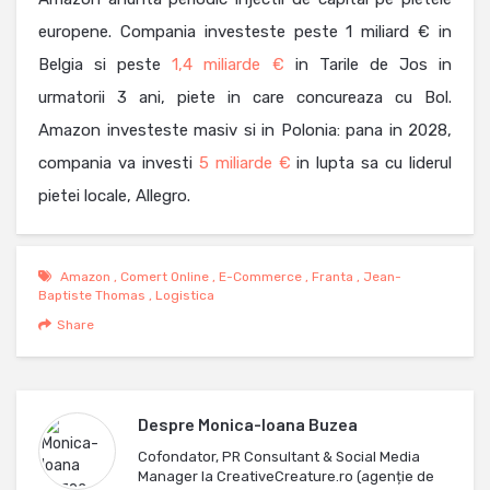
europene. Compania investeste peste 1 miliard € in
Belgia si peste
1,4 miliarde €
in Tarile de Jos in
urmatorii 3 ani, piete in care concureaza cu Bol.
Amazon investeste masiv si in Polonia: pana in 2028,
compania va investi
5 miliarde €
in lupta sa cu liderul
pietei locale, Allegro.
Amazon
,
Comert Online
,
E-Commerce
,
Franta
,
Jean-
Baptiste Thomas
,
Logistica
Share
Despre
Monica-Ioana Buzea
Cofondator, PR Consultant & Social Media
Manager la CreativeCreature.ro (agenție de