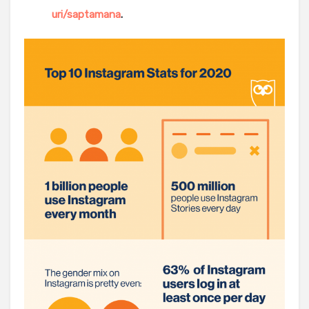
uri/saptamana
.