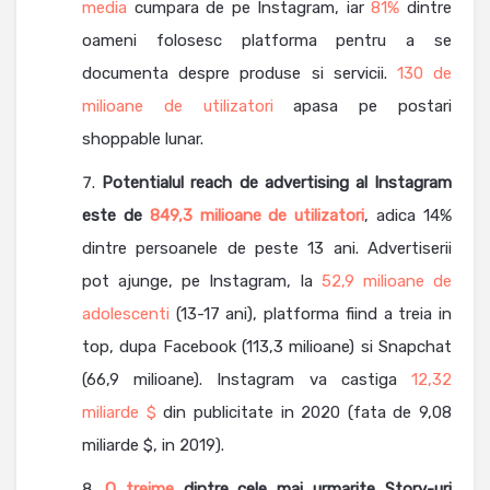
media
cumpara de pe Instagram, iar
81%
dintre
oameni folosesc platforma pentru a se
documenta despre produse si servicii.
130 de
milioane de utilizatori
apasa pe postari
shoppable lunar.
Potentialul reach de advertising al Instagram
este de
849,3 milioane de utilizatori
, adica 14%
dintre persoanele de peste 13 ani. Advertiserii
pot ajunge, pe Instagram, la
52,9 milioane de
adolescenti
(13-17 ani), platforma fiind a treia in
top, dupa Facebook (113,3 milioane) si Snapchat
(66,9 milioane). Instagram va castiga
12,32
miliarde $
din publicitate in 2020 (fata de 9,08
miliarde $, in 2019).
O treime
dintre cele mai urmarite Story-uri