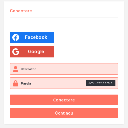
Conectare
Facebook
Google
Am uitat parola