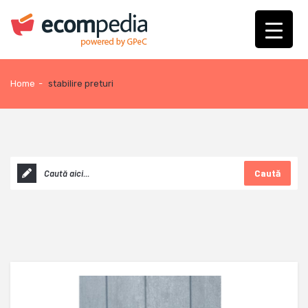
Home
-
stabilire preturi
Caută