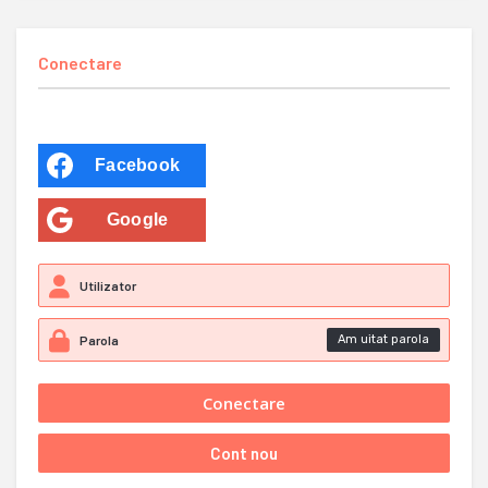
Conectare
Facebook
Google
Am uitat parola