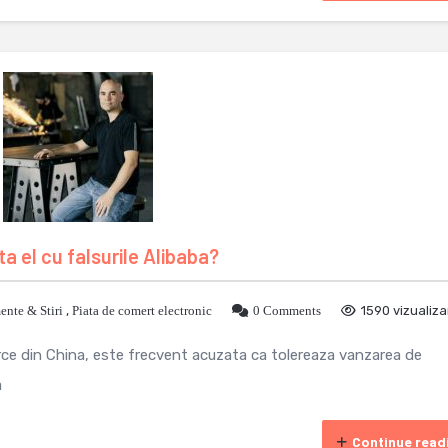
a el cu falsurile Alibaba?
nte & Stiri
,
Piata de comert electronic
0 Comments
1590 vizualiza
e din China, este frecvent acuzata ca tolereaza vanzarea de
a
Continue read