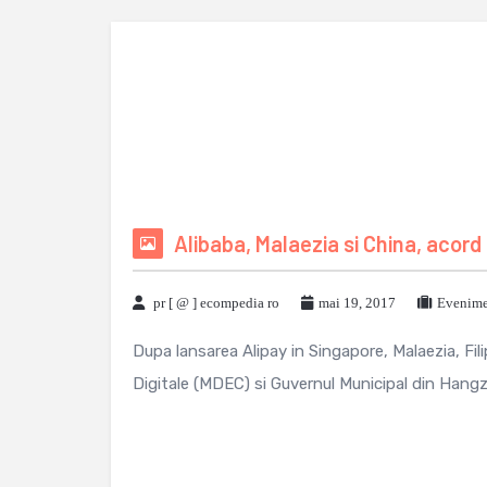
Alibaba, Malaezia si China, acor
pr [ @ ] ecompedia ro
mai 19, 2017
Evenime
Dupa lansarea Alipay in Singapore, Malaezia, Fi
Digitale (MDEC) si Guvernul Municipal din Hangzh