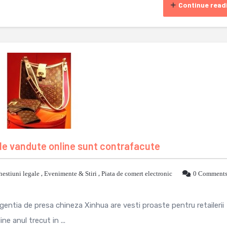
Continue read
le vandute online sunt contrafacute
hestiuni legale
,
Evenimente & Stiri
,
Piata de comert electronic
0 Comment
agentia de presa chineza Xinhua are vesti proaste pentru retailerii
e anul trecut in ...