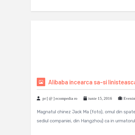
Alibaba incearca sa-si linisteasca
pr [ @ ] ecompedia ro
iunie 15, 2016
Evenim
Magnatul chinez Jack Ma (foto), omul din spatele 
sediul companiei, din Hangzhou) ca in urmatorul an