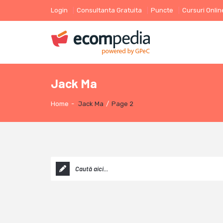
Login
Consultanta Gratuita
Puncte
Cursuri Onlin
Jack Ma
Home
-
Jack Ma
/
Page 2