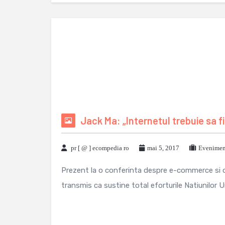
Jack Ma: „Internetul trebuie sa fi
pr [ @ ] ecompedia ro
mai 5, 2017
Eveniment
Prezent la o conferinta despre e-commerce si de
transmis ca sustine total eforturile Natiunilor U