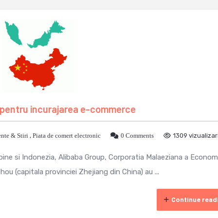
d pentru incurajarea e-commerce
nte & Stiri
,
Piata de comert electronic
0 Comments
1309 vizualizar
lipine si Indonezia, Alibaba Group, Corporatia Malaeziana a Econom
ou (capitala provinciei Zhejiang din China) au ...
Continue read