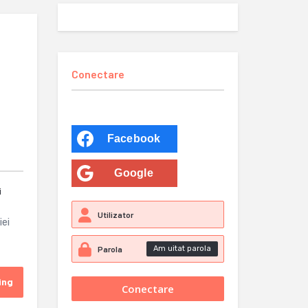
Conectare
Facebook
Google
i
iei
Am uitat parola
ing