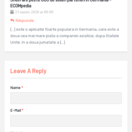
Shein are peste 600 de selleri parteneri in Germania -
ECOMpedia
23 martie 2026 at 08:00
Răspunde
[…] este o aplicatie foarte populara in Germania, care este a
doua cea mai mare piata a companiei asiatice, dupa Statele
Unite. In a doua jumatate a […]
Leave A Reply
Name
*
E-Mail
*