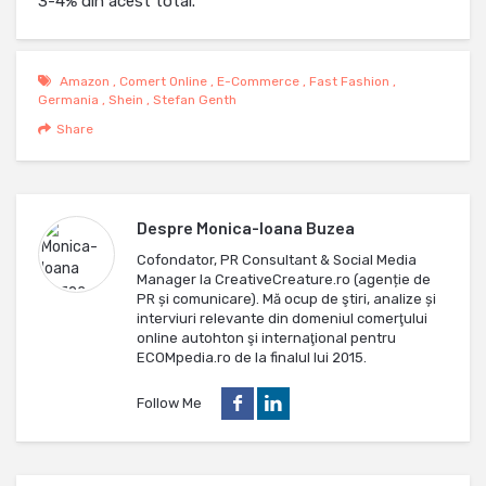
3-4% din acest total.
Amazon
,
Comert Online
,
E-Commerce
,
Fast Fashion
,
Germania
,
Shein
,
Stefan Genth
Share
Despre
Monica-Ioana Buzea
Cofondator, PR Consultant & Social Media
Manager la CreativeCreature.ro (agenție de
PR și comunicare). Mă ocup de ştiri, analize și
interviuri relevante din domeniul comerţului
online autohton şi internaţional pentru
ECOMpedia.ro de la finalul lui 2015.
Follow Me