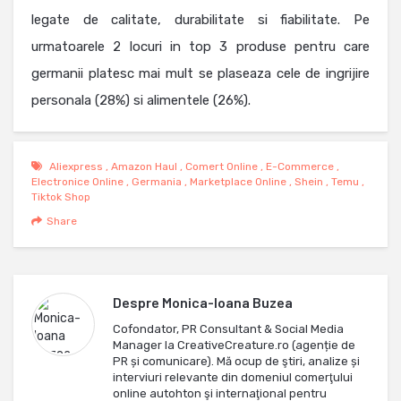
legate de calitate, durabilitate si fiabilitate. Pe
urmatoarele 2 locuri in top 3 produse pentru care
germanii platesc mai mult se plaseaza cele de ingrijire
personala (28%) si alimentele (26%).
Aliexpress
,
Amazon Haul
,
Comert Online
,
E-Commerce
,
Electronice Online
,
Germania
,
Marketplace Online
,
Shein
,
Temu
,
Tiktok Shop
Share
Despre
Monica-Ioana Buzea
Cofondator, PR Consultant & Social Media
Manager la CreativeCreature.ro (agenție de
PR și comunicare). Mă ocup de ştiri, analize și
interviuri relevante din domeniul comerţului
online autohton şi internaţional pentru