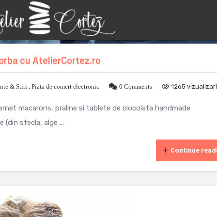
orba cu AtelierCortez.ro
te & Stiri
,
Piata de comert electronic
0 Comments
1265 vizualizari
nternet macarons, praline si tablete de ciocolata handmade
(din sfecla, alge ...
Continue read