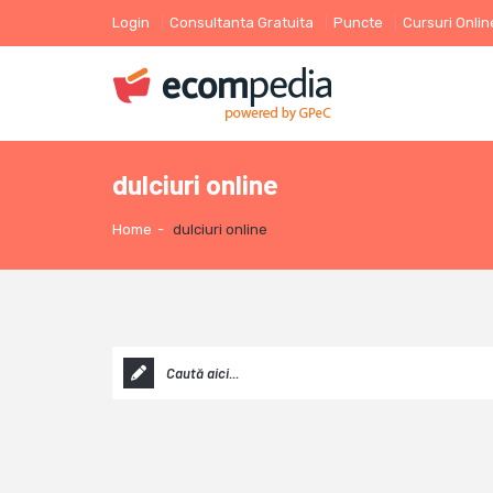
Login
Consultanta Gratuita
Puncte
Cursuri Onlin
dulciuri online
Home
-
dulciuri online