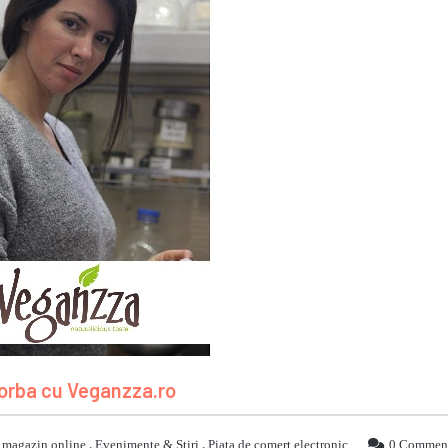
orba cu Veganzza.ro
 magazin online
,
Evenimente & Stiri
,
Piata de comert electronic
0 Commen