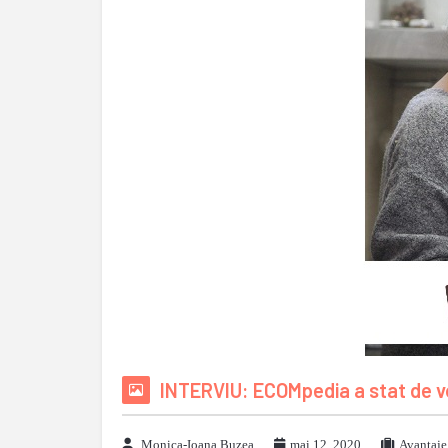
INTERVIU: ECOMpedia a stat de v
Monica-Ioana Buzea
mai 12, 2020
Avantaje