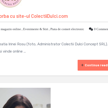
rba cu site-ul ColectiiDulci.com
 magazin online
,
Evenimente & Stiri
,
Piata de comert electronic
0 Commen
eatia Irinei Rosu (foto, Administrator Colectii Dulci Concept SRL).
 vinde online ...
Continue read