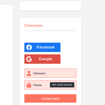
Conectare
Facebook
Google
Am uitat parola