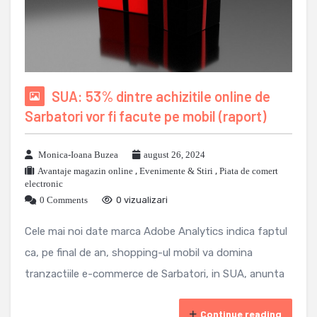
SUA: 53% dintre achizitile online de
Sarbatori vor fi facute pe mobil (raport)
Monica-Ioana Buzea
august 26, 2024
Avantaje magazin online
,
Evenimente & Stiri
,
Piata de comert
electronic
0 Comments
0 vizualizari
Cele mai noi date marca Adobe Analytics indica faptul
ca, pe final de an, shopping-ul mobil va domina
tranzactiile e-commerce de Sarbatori, in SUA, anunta
Continue reading