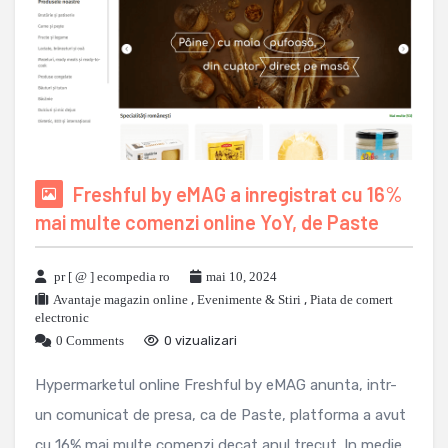
Freshful by eMAG a inregistrat cu 16%
mai multe comenzi online YoY, de Paste
pr [ @ ] ecompedia ro
mai 10, 2024
Avantaje magazin online
,
Evenimente & Stiri
,
Piata de comert
electronic
0 Comments
0 vizualizari
Hypermarketul online Freshful by eMAG anunta, intr-
un comunicat de presa, ca de Paste, platforma a avut
cu 16% mai multe comenzi decat anul trecut. In medie,