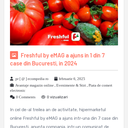
Freshful by eMAG a ajuns in 1 din 7
case din Bucuresti, in 2024
pr [ @ ] ecompedia ro
februarie 6, 2025
Avantaje magazin online
,
Evenimente & Stiri
,
Piata de comert
electronic
0 Comments
0 vizualizari
In cel de-al treilea an de activitate, hipermarketul
online Freshful by eMAG a ajuns intr-una din 7 case din
Bucuresti, anunta compania, intr-un comunicat de