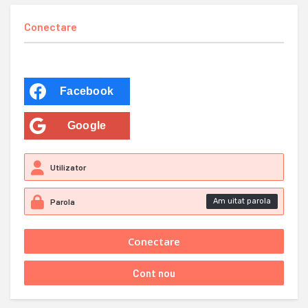
Conectare
Facebook
Google
Am uitat parola