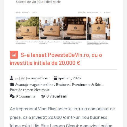
S-a lansat PovesteDeVin.ro, cu o
investitie initiala de 20.000 €
pr [ @ ] ecompedia ro
aprilie 1, 2026
Avantaje magazin online
,
Business
,
Evenimente & Stiri
,
Piata de comert electronic
0 Comments
0 vizualizari
Antreprenorul Vlad Elias anunta, intr-un comunicat de
presa, ca a investit 20.000 € intr-un nou business
(dupa exitul din Blue Lagoon Clean): magazinul online