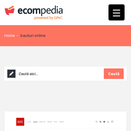
Home
-
bauturi online
Caută