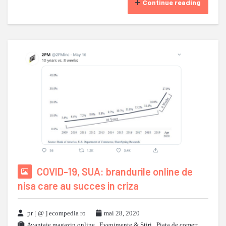
Continue reading
COVID-19, SUA: brandurile online de
nisa care au succes in criza
pr [ @ ] ecompedia ro
mai 28, 2020
Avantaje magazin online
,
Evenimente & Stiri
,
Piata de comert