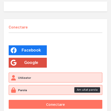
Conectare
Facebook
Google
Am uitat parola