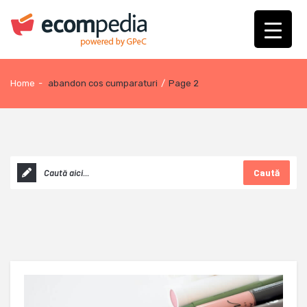
Home
-
abandon cos cumparaturi
/
Page 2
Caută