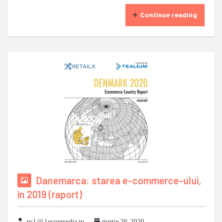
Continue reading
Danemarca: starea e-commerce-ului,
in 2019 (raport)
pr [ @ ] ecompedia ro
martie 26, 2020