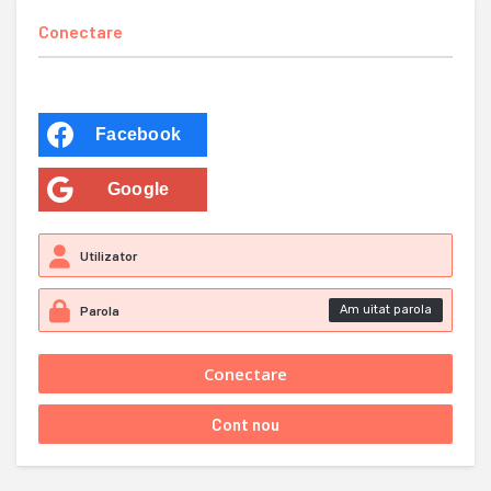
Conectare
Facebook
Google
Am uitat parola