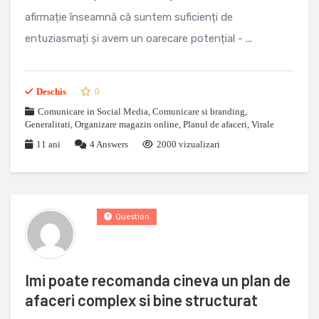
afirmație înseamnă că suntem suficienți de
entuziasmați și avem un oarecare potențial - ...
Deschis
0
Comunicare in Social Media
,
Comunicare si branding
,
Generalitati
,
Organizare magazin online
,
Planul de afaceri
,
Virale
11 ani
4
Answers
2000 vizualizari
Question
Imi poate recomanda cineva un plan de
afaceri complex si bine structurat