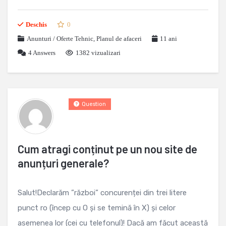
Deschis
0
Anunturi / Oferte Tehnic
,
Planul de afaceri
11 ani
4
Answers
1382 vizualizari
Question
Cum atragi conținut pe un nou site de
anunțuri generale?
Salut!Declarăm ”război” concurenței din trei litere
punct ro (încep cu O și se temină în X) și celor
asemenea lor (cei cu telefonul)! Dacă am făcut această