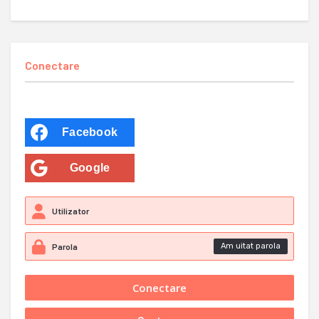
Conectare
Facebook
Google
Am uitat parola