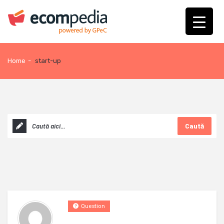
Home
-
start-up
Caută
Question