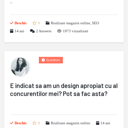
...
Deschis
0
Realizare magazin online
,
SEO
14 ani
2
Answers
1973 vizualizari
Question
E indicat sa am un design apropiat cu al
concurentilor mei? Pot sa fac asta?
Deschis
0
Realizare magazin online
14 ani