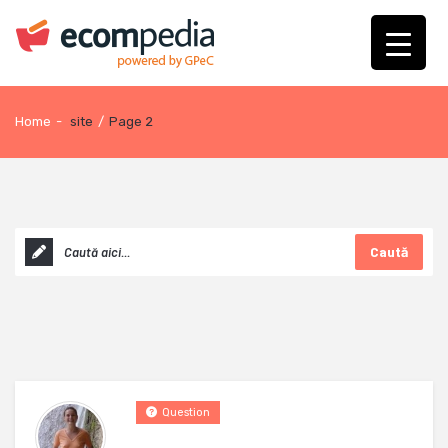
Home
-
site
/
Page 2
Caută
Question