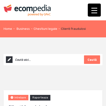
Home
-
Business
-
Chestiuni legale
-
Clienti fraudulosi
Caută
Raporteaza
Intrebare