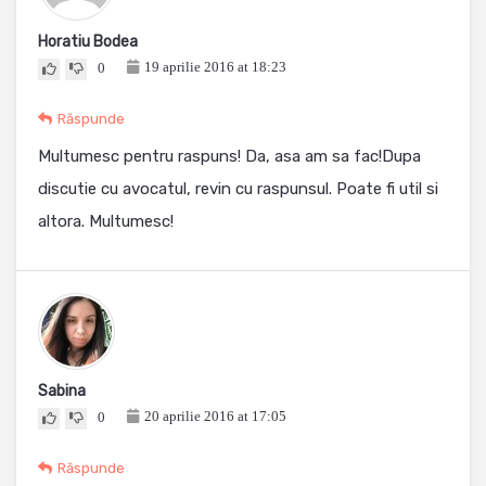
Horatiu Bodea
19 aprilie 2016 at 18:23
0
Răspunde
Multumesc pentru raspuns! Da, asa am sa fac!Dupa
discutie cu avocatul, revin cu raspunsul. Poate fi util si
altora. Multumesc!
Sabina
20 aprilie 2016 at 17:05
0
Răspunde