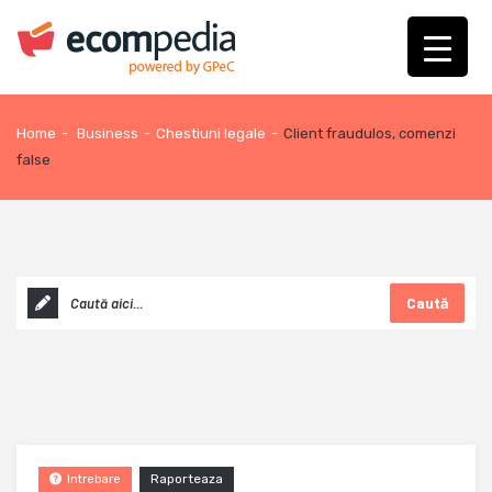
Home
-
Business
-
Chestiuni legale
-
Client fraudulos, comenzi
false
Caută
Raporteaza
Intrebare