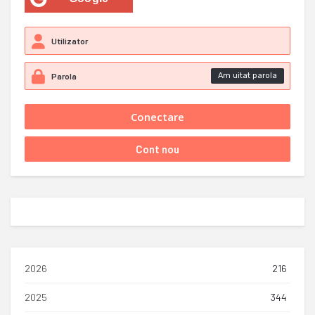
Am uitat parola
2026
216
2025
344