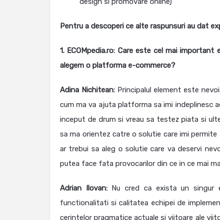
design si promovare online)
Pentru a descoperi ce alte raspunsuri au dat ex
1. ECOMpedia.ro:
Care este cel mai important e
alegem o platforma e-commerce?
Adina Nichitean:
Principalul element este nevo
cum ma va ajuta platforma sa imi indeplinesc ac
inceput de drum si vreau sa testez piata si ulte
sa ma orientez catre o solutie care imi permite
ar trebui sa aleg o solutie care va deservi ne
putea face fata provocarilor din ce in ce mai mar
Adrian Ilovan:
Nu cred ca exista un singur e
functionalitati si calitatea echipei de impleme
cerintelor pragmatice actuale si viitoare ale viit