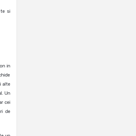
te si
lon in
chide
i alte
ul. Un
ar cei
ri de
te un