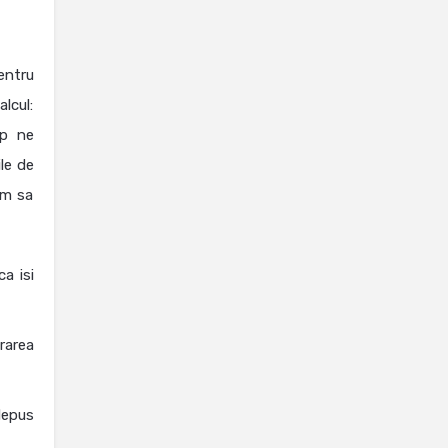
entru
lcul:
mp ne
le de
im sa
a isi
rarea
depus