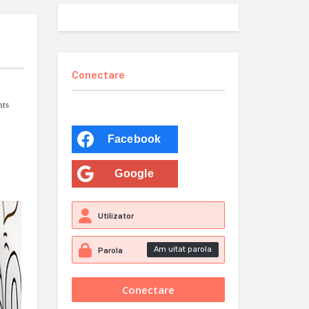
Conectare
ts
Facebook
Google
Am uitat parola