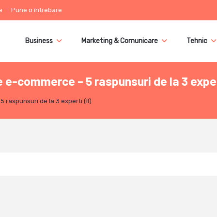
e
Pune o întrebare
Business
Marketing & Comunicare
Tehnic
-commerce – 5 raspunsuri de la 3 expert
aspunsuri de la 3 experti (II)