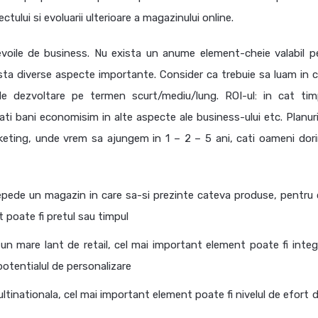
ctului si evoluarii ulterioare a magazinului online.
voile de business. Nu exista un anume element-cheie valabil p
sta diverse aspecte importante. Consider ca trebuie sa luam in ca
de dezvoltare pe termen scurt/mediu/lung. ROI-ul: in cat ti
ati bani economisim in alte aspecte ale business-ului etc. Planuri
rketing, unde vrem sa ajungem in 1 – 2 – 5 ani, cati oameni dor
repede un magazin in care sa-si prezinte cateva produse, pentru c
 poate fi pretul sau timpul
n mare lant de retail, cel mai important element poate fi integ
otentialul de personalizare
tinationala, cel mai important element poate fi nivelul de efort 