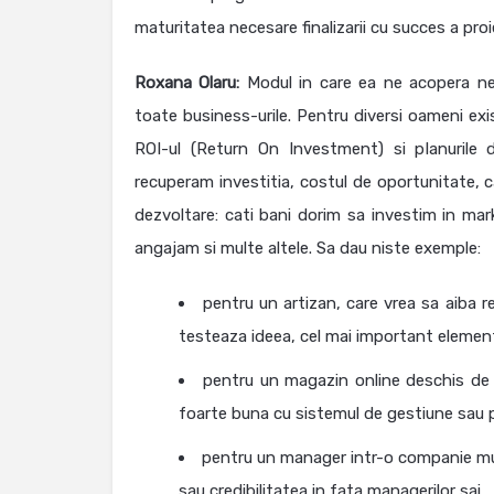
maturitatea necesare finalizarii cu succes a proie
Roxana Olaru:
Modul in care ea ne acopera ne
toate business-urile. Pentru diversi oameni exi
ROI-ul (Return On Investment) si planurile 
recuperam investitia, costul de oportunitate, c
dezvoltare: cati bani dorim sa investim in ma
angajam si multe altele. Sa dau niste exemple:
pentru un artizan, care vrea sa aiba 
testeaza ideea, cel mai important element
pentru un magazin online deschis de u
foarte buna cu sistemul de gestiune sau p
pentru un manager intr-o companie mul
sau credibilitatea in fata managerilor sai