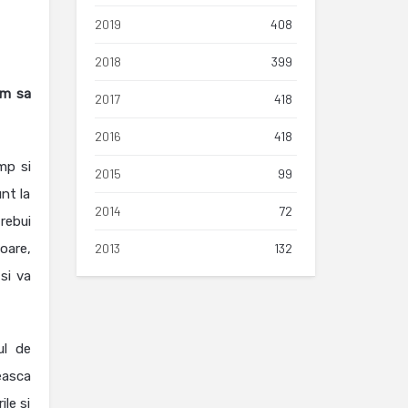
2019
408
2018
399
em sa
2017
418
2016
418
mp si
2015
99
nt la
2014
72
rebui
oare,
2013
132
si va
ul de
easca
ile si