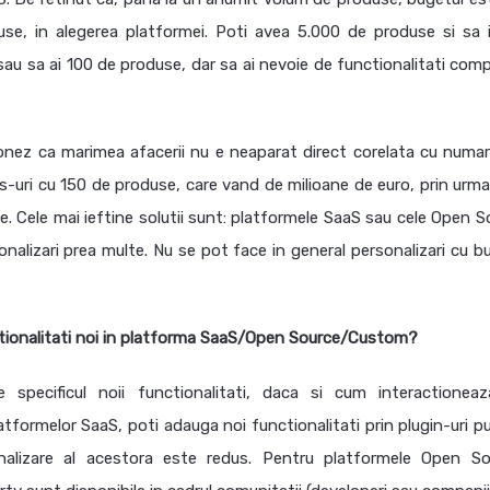
e, in alegerea platformei. Poti avea 5.000 de produse si sa it
 sa ai 100 de produse, dar sa ai nevoie de functionalitati comp
ionez ca marimea afacerii nu e neaparat direct corelata cu numar
ss-uri cu 150 de produse, care vand de milioane de euro, prin urma
. Cele mai ieftine solutii sunt: platformele SaaS sau cele Open S
nalizari prea multe. Nu se pot face in general personalizari cu b
tionalitati noi in platforma SaaS/Open Source/Custom?
 specificul noii functionalitati, daca si cum interactionea
latformelor SaaS, poti adauga noi functionalitati prin plugin-uri p
onalizare al acestora este redus. Pentru platformele Open So