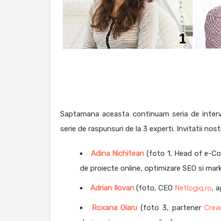
Saptamana aceasta continuam seria de inter
serie de raspunsuri de la 3 experti. Invitatii nost
Adina Nichitean
(foto 1, Head of e-C
de proiecte online, optimizare SEO si mar
Adrian Ilovan
(foto, CEO
Netlogiq.ro
, 
Roxana Olaru
(foto 3, partener
Cread