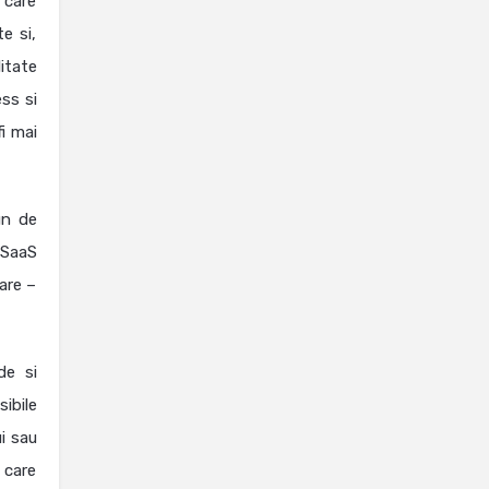
i care
e si,
itate
ess si
i mai
un de
 SaaS
are –
de si
ibile
ui sau
 care