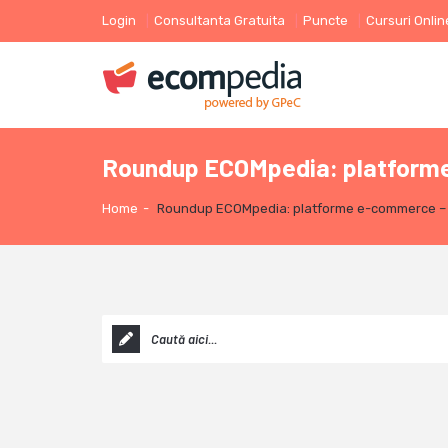
Login
Consultanta Gratuita
Puncte
Cursuri Onlin
Roundup ECOMpedia: platforme e
Home
-
Roundup ECOMpedia: platforme e-commerce – 5 r