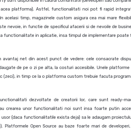
party sunt disponibile in cadrul comunitatii (developeri sau compani
ea platforma). Astfel, functionalitati noi pot fi rapid integrat
 In acelasi timp, magazinele custom asigura cea mai mare flexibil
te nevoie, in functie de specificul afacerii si de nevoile de busin
 functionalitate in aplicatie, insa timpul de implementare poate f
 avantaj net din acest punct de vedere: cele consacrate disp
daugate de pe o zi pe alta, la costuri accesibile. Unele platforme
ic (zeci), in timp ce la o platforma custom trebuie facuta program
nctionalitati dezvoltate de creatorii lor, care sunt ready-ma
sau crearea unor functionalitati noi sunt insa foarte putin acces
e usor (daca functionalitatile exista deja) sa le adaugam proiectul
e). Platformele Open Source au baze foarte mari de developeri,