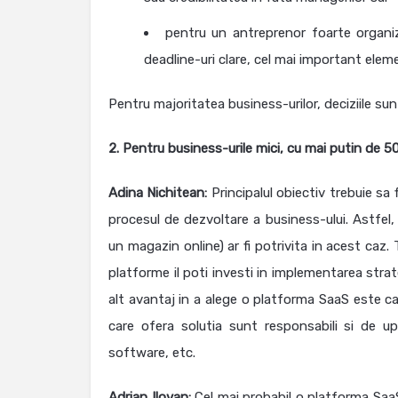
pentru un antreprenor foarte organiza
deadline-uri clare, cel mai important elem
Pentru majoritatea business-urilor, deciziile sunt
2. Pentru business-urile mici, cu mai putin de 
Adina Nichitean:
Principalul obiectiv trebuie sa
procesul de dezvoltare a business-ului. Astfel
un magazin online) ar fi potrivita in acest caz. 
platforme il poti investi in implementarea strat
alt avantaj in a alege o platforma SaaS este ca 
care ofera solutia sunt responsabili si de up
software, etc.
Adrian Ilovan:
Cel mai probabil o platforma Saa