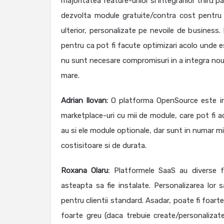
majoritatea feature-urilor si integrarilor third 
dezvolta module gratuite/contra cost pentru ac
ulterior, personalizate pe nevoile de business.
pentru ca pot fi facute optimizari acolo unde es
nu sunt necesare compromisuri in a integra noua
mare.
Adrian Ilovan:
O platforma OpenSource este in
marketplace-uri cu mii de module, care pot fi a
au si ele module optionale, dar sunt in numar m
costisitoare si de durata.
Roxana Olaru:
Platformele SaaS au diverse fu
asteapta sa fie instalate. Personalizarea lor 
pentru clientii standard. Asadar, poate fi foart
foarte greu (daca trebuie create/personalizat