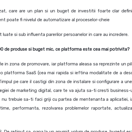
t, care are un plan si un buget de investitii foarte clar defini
ent poate fi nivelul de automatizare al proceselor-cheie
 luate si sub influenta parerilor persoanelor in care au incredere.
500 de produse si buget mic, ce platforma este cea mai potrivita?
 fie in zona de promovare, iar platforma aleasa sa reprezinte un pi
, o platforma SaaS (cea mai rapida si ieftina modalitate de a des
Timpul pe care il castigi din zona de instalare si configurare a une
egiei de marketing digital, care te va ajuta sa-ti cresti business-
nu trebuie sa-ti faci griji cu partea de mentenanta a aplicatiei, i
time, performanta, rezolvarea problemelor raportate, actualiza
S. De retinut ca, pana la un anumit volum de produse, bugetul es