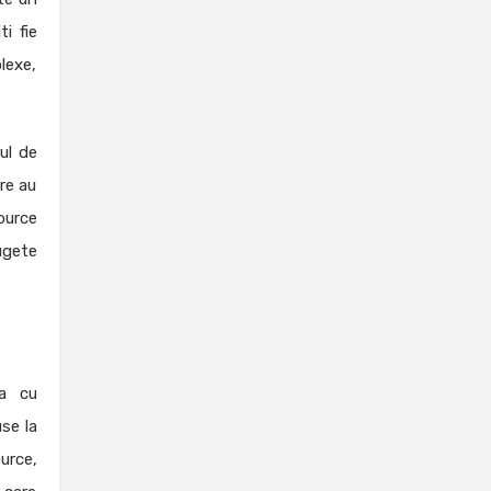
i fie
lexe,
ul de
re au
ource
ugete
za cu
use la
urce,