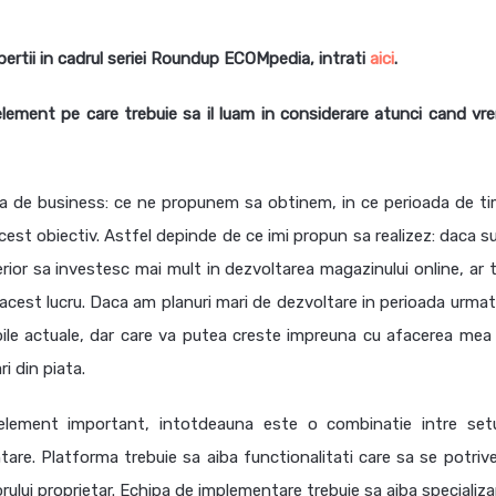
pertii in cadrul seriei Roundup ECOMpedia, intrati
aici
.
lement pe care trebuie sa il luam in considerare atunci cand vr
ia de business: ce ne propunem sa obtinem, in ce perioada de ti
est obiectiv. Astfel depinde de ce imi propun sa realizez: daca su
rior sa investesc mai mult in dezvoltarea magazinului online, ar t
 acest lucru. Daca am planuri mari de dezvoltare in perioada urmat
voile actuale, dar care va putea creste impreuna cu afacerea mea 
i din piata.
lement important, intotdeauna este o combinatie intre set
ntare. Platforma trebuie sa aiba functionalitati care sa se potriv
orului proprietar. Echipa de implementare trebuie sa aiba specializar