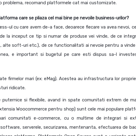
ta o problema, recomand platformele cat mai customizate.
tforma care se pliaza cel mai bine pe nevoile business-urilor?
ss-ul cu care avem de-a face, deoarece fiecare va avea nevoi, ce
 de la inceput ce tip si numar de produse vei vinde, de ce integra
alte soft-uri etc.), de ce functionalitati ai nevoie pentru a vinde
enea, e important si bugetul pe care esti dispus sa-l investes
ate firmelor mari (ex: eMag). Acestea au infrastructura lor proprie
uri ridicate.
puternice si flexibile, avand in spate comunitati extrem de ma
extensia Woocommerce pentru shop) sunt cele mai populare plat
ari comunitati e-commerce, cu o multime de integrari si ext
de software, serverele, securizarea, mentenanta, efectuarea de ba