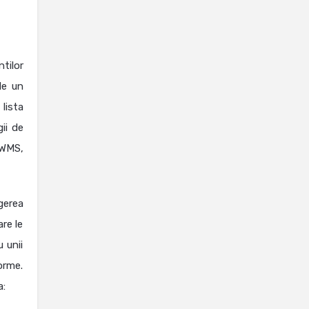
tilor
de un
lista
ii de
 WMS,
gerea
are le
 unii
orme.
a: