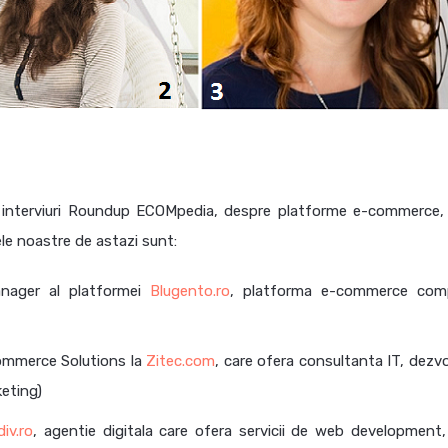
interviuri Roundup ECOMpedia, despre platforme e-commerce,
ele noastre de astazi sunt:
nager al platformei
Blugento.ro
, platforma e-commerce com
ommerce Solutions la
Zitec.com
, care ofera consultanta IT, dezvo
keting)
iv.ro
, agentie digitala care ofera servicii de web development