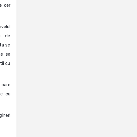
e cer
ivelul
ea de
ta se
ne sa
ii cu
a care
te cu
ineri