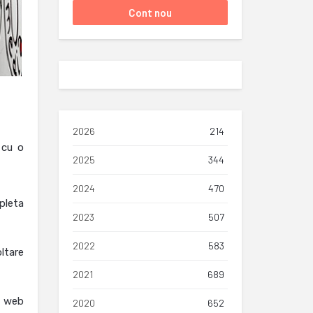
2026
214
 cu o
2025
344
2024
470
pleta
2023
507
2022
583
ltare
2021
689
, web
2020
652