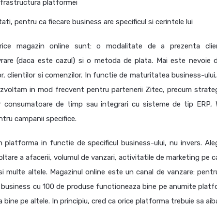
nfrastructura platformei
ti, pentru ca fiecare business are specificul si cerintele lui
rice magazin online sunt: o modalitate de a prezenta clien
livrare (daca este cazul) si o metoda de plata. Mai este nevoie 
clientilor si comenzilor. In functie de maturitatea business-ului, 
ezvoltam in mod frecvent pentru partenerii Zitec, precum strateg
elor consumatoare de timp sau integrari cu sisteme de tip ERP,
entru campanii specifice.
platforma in functie de specificul business-ului, nu invers. Ale
ltare a afacerii, volumul de vanzari, activitatile de marketing pe c
i multe altele. Magazinul online este un canal de vanzare: pentru
 Un business cu 100 de produse functioneaza bine pe anumite platf
ne pe altele. In principiu, cred ca orice platforma trebuie sa aib