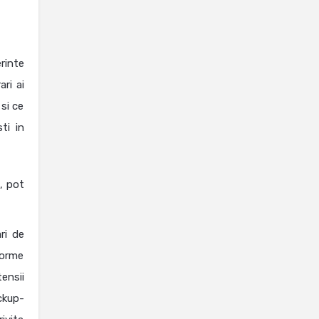
rinte
ri ai
 si ce
ti in
, pot
ri de
forme
ensii
ckup-