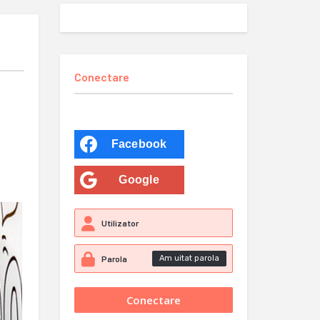
Conectare
Facebook
Google
Am uitat parola