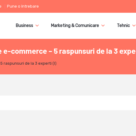
e
Pune o întrebare
Business
Marketing & Comunicare
Tehnic
-commerce – 5 raspunsuri de la 3 expert
aspunsuri de la 3 experti (I)