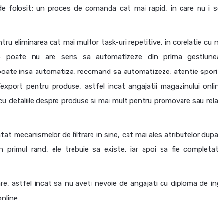
 de folosit; un proces de comanda cat mai rapid, in care nu i s
ru eliminarea cat mai multor task-uri repetitive, in corelatie cu n
-up poate nu are sens sa automatizeze din prima gestiun
 poate insa automatiza, recomand sa automatizeze; atentie spori
/export pentru produse, astfel incat angajatii magazinului onli
cu detaliile despre produse si mai mult pentru promovare sau relat
atat mecanismelor de filtrare in sine, cat mai ales atributelor dup
in primul rand, ele trebuie sa existe, iar apoi sa fie completa
re, astfel incat sa nu aveti nevoie de angajati cu diploma de ing
online