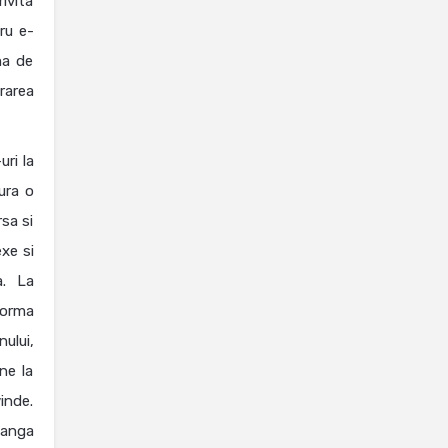
ivita
ru e-
ma de
rarea
ri la
ura o
rsa si
xe si
a. La
forma
ului,
ne la
inde.
langa