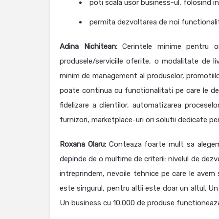
poti scala usor business-ul, folosind i
permita dezvoltarea de noi functionalita
Adina Nichitean:
Cerintele minime pentru o
produsele/serviciile oferite, o modalitate de 
minim de management al produselor, promotiilor, 
poate continua cu functionalitati pe care le d
fidelizare a clientilor, automatizarea proces
furnizori, marketplace-uri ori solutii dedicate p
Roxana Olaru:
Conteaza foarte mult sa alegem 
depinde de o multime de criterii: nivelul de dezvo
intreprindem, nevoile tehnice pe care le avem s
este singurul, pentru altii este doar un altul.
Un business cu 10.000 de produse functioneaza bi