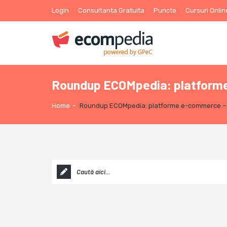
Login
Consultanta Gratuita
Puncte
Cursuri Onlin
Roundup ECOMpedia: platforme e
Home
-
Roundup ECOMpedia: platforme e-commerce – 5 r