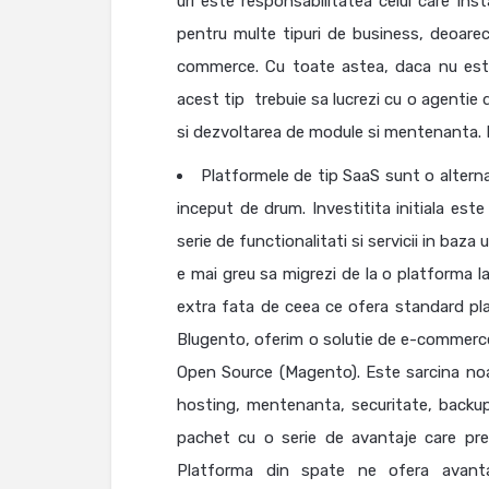
uri este responsabilitatea celui care in
pentru multe tipuri de business, deoarec
commerce. Cu toate astea, daca nu est
acest tip trebuie sa lucrezi cu o agentie
si dezvoltarea de module si mentenanta. D
Platformele de tip SaaS sunt o alterna
inceput de drum. Investitita initiala est
serie de functionalitati si servicii in baz
e mai greu sa migrezi de la o platforma l
extra fata de ceea ce ofera standard pla
Blugento, oferim o solutie de e-commerce
Open Source (Magento). Este sarcina noa
hosting, mentenanta, securitate, backup
pachet cu o serie de avantaje care pre
Platforma din spate ne ofera avantaj