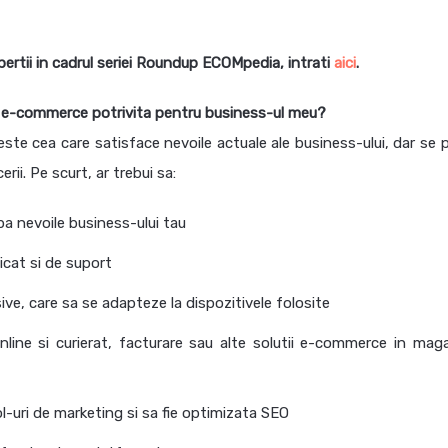
pertii in cadrul seriei Roundup ECOMpedia, intrati
aici
.
a e-commerce potrivita pentru business-ul meu?
te cea care satisface nevoile actuale ale business-ului, dar se 
rii. Pe scurt, ar trebui sa:
pa nevoile business-ului tau
dicat si de suport
ve, care sa se adapteze la dispozitivele folosite
line si curierat, facturare sau alte solutii e-commerce in maga
ool-uri de marketing si sa fie optimizata SEO