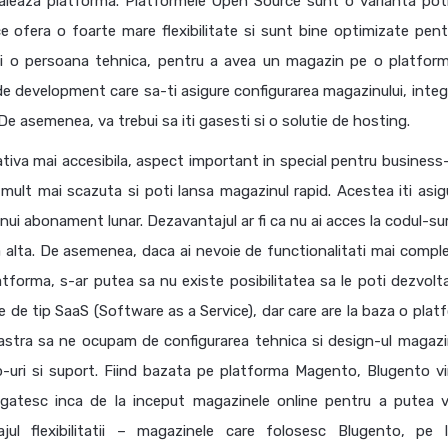
staleaza platforma. Platformele Open Source sunt o varianta potr
e ofera o foarte mare flexibilitate si sunt bine optimizate pent
i o persoana tehnica, pentru a avea un magazin pe o platfor
 de development care sa-ti asigure configurarea magazinului, integ
e asemenea, va trebui sa iti gasesti si o solutie de hosting.
tiva mai accesibila, aspect important in special pentru business-u
e mult mai scazuta si poti lansa magazinul rapid. Acestea iti asig
a unui abonament lunar. Dezavantajul ar fi ca nu ai acces la codul-su
a alta. De asemenea, daca ai nevoie de functionalitati mai comple
tforma, s-ar putea sa nu existe posibilitatea sa le poti dezvolt
 de tip SaaS (Software as a Service), dar care are la baza o plat
stra sa ne ocupam de configurarea tehnica si design-ul magazin
-uri si suport. Fiind bazata pe platforma Magento, Blugento vi
gatesc inca de la inceput magazinele online pentru a putea v
ul flexibilitatii – magazinele care folosesc Blugento, pe 