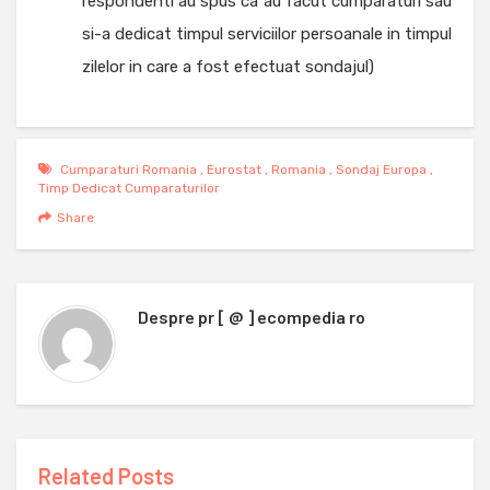
respondenti au spus ca au facut cumparaturi sau
si-a dedicat timpul serviciilor persoanale in timpul
zilelor in care a fost efectuat sondajul)
Cumparaturi Romania
,
Eurostat
,
Romania
,
Sondaj Europa
,
Timp Dedicat Cumparaturilor
Share
Despre
pr [ @ ] ecompedia ro
Related Posts