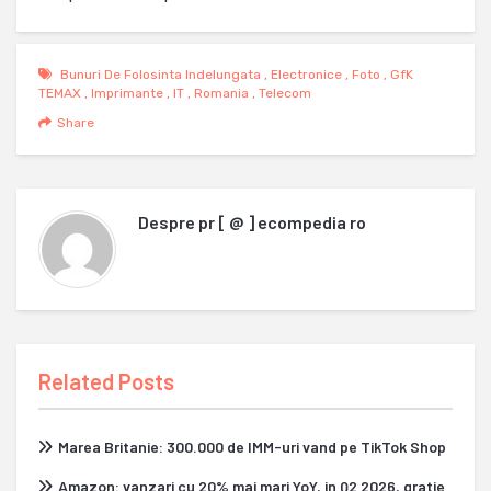
Bunuri De Folosinta Indelungata
,
Electronice
,
Foto
,
GfK
TEMAX
,
Imprimante
,
IT
,
Romania
,
Telecom
Share
Despre
pr [ @ ] ecompedia ro
Related Posts
Marea Britanie: 300.000 de IMM-uri vand pe TikTok Shop
Amazon: vanzari cu 20% mai mari YoY, in Q2 2026, gratie