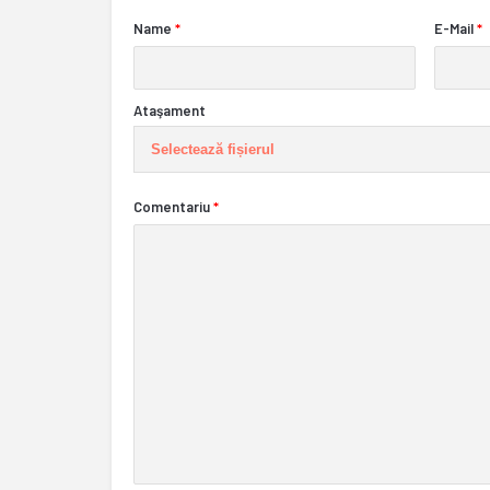
Name
*
E-Mail
*
Ataşament
Selectează fișierul
Comentariu
*