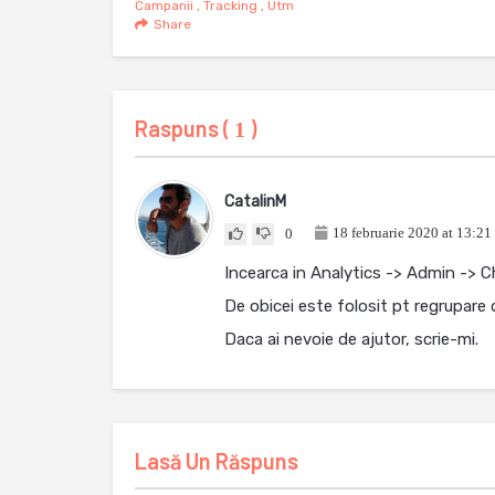
Campanii
,
Tracking
,
Utm
Share
Raspuns (
)
1
CatalinM
18 februarie 2020 at 13:21
0
Incearca in Analytics -> Admin -> 
De obicei este folosit pt regrupare d
Daca ai nevoie de ajutor, scrie-mi.
Lasă Un Răspuns