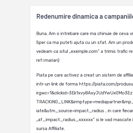
Redenumire dinamica a campaniilo
Buna. Am o intrebare care ma chinuie de ceva vr
Sper ca ma puteti ajuta cu un sfat. Am un produ
vedeam ca situl „exemple.com” a trimis trafic ref
ref=marian)
Piata pe care activez a creat un sistem de affili
intr-un link de forma https://piata.com/produs
irgwc=1&clickid=3Ek1xvy8AxyJUdYwUx0Mo3Ez
TRACKING_LINK&irmptype=mediapartner&mp_
iate&utm_source=impact_radius , in care fiecare 
„af_impact_radius_xxxxxx” si le vad mascate 
sursa Affiliate.