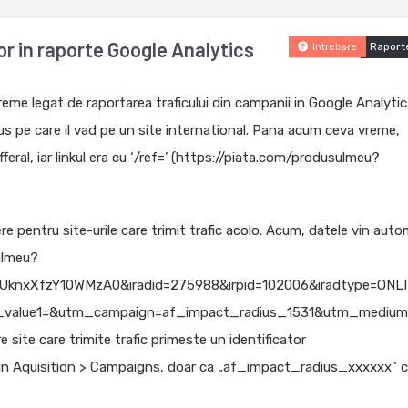
r in raporte Google Analytics
Raport
Intrebare
eme legat de raportarea traficului din campanii in Google Analytic
s pe care il vad pe un site international. Pana acum ceva vreme,
feral, iar linkul era cu ‘/ref=’ (https://piata.com/produsulmeu?
ere pentru site-urile care trimit trafic acolo. Acum, datele vin aut
ulmeu?
UknxXfzY10WMzA0&iradid=275988&irpid=102006&iradtype=ONL
value1=&utm_campaign=af_impact_radius_1531&utm_medium=a
site care trimite trafic primeste un identificator
in Aquisition > Campaigns, doar ca „af_impact_radius_xxxxxx” 