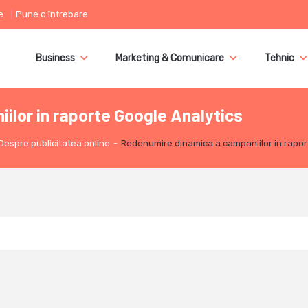
e
Pune o întrebare
Business
Marketing & Comunicare
Tehnic
lor in raporte Google Analytics
Despre publicitatea online
-
Redenumire dinamica a campaniilor in rapor