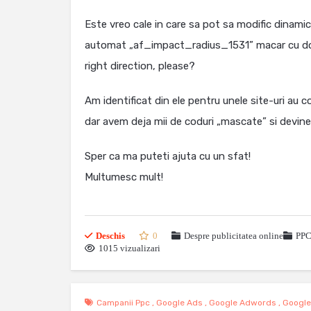
Este vreo cale in care sa pot sa modific dinamic 
automat „af_impact_radius_1531” macar cu dom
right direction, please?
Am identificat din ele pentru unele site-uri au c
dar avem deja mii de coduri „mascate” si devine i
Sper ca ma puteti ajuta cu un sfat!
Multumesc mult!
Deschis
0
Despre publicitatea online
PPC
1015 vizualizari
Campanii Ppc
,
Google Ads
,
Google Adwords
,
Google