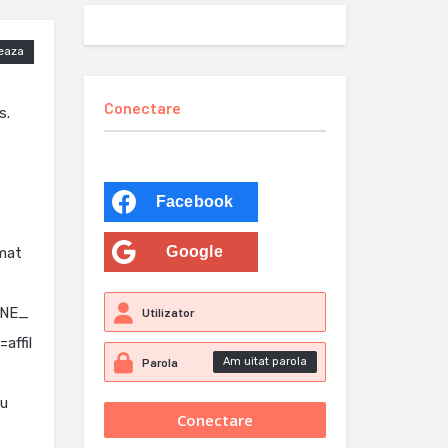
eaza
Conectare
s.
Facebook
Google
omat
INE_
ffil
Am uitat parola
cu