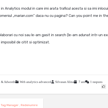
in Analytics modul in care imi arata traficul acesta si sa imi inloc
eniul „marian.com” daca nu cu pagina? Can you point me in th
olaborari cu noi sau le-am gasit in search (le-am adunat intr-un exc
mposibil de citit si optimizat.
 & Adwords
Web analytics advanced
Silvasan Alina
7 ani
1 raspuns
 Tag Manager
,
Redenumire