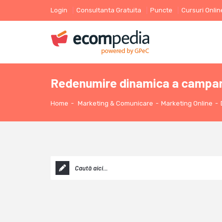
Login
Consultanta Gratuita
Puncte
Cursuri Onlin
Redenumire dinamica a campanii
Home
-
Marketing & Comunicare
-
Marketing Online
-