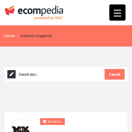
Home
-
extensii magento
Caută
Question