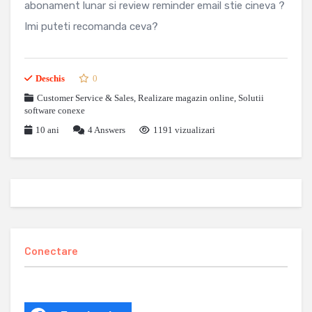
abonament lunar si review reminder email stie cineva ?
Imi puteti recomanda ceva?
Deschis
0
Customer Service & Sales
,
Realizare magazin online
,
Solutii
software conexe
10 ani
4
Answers
1191 vizualizari
Conectare