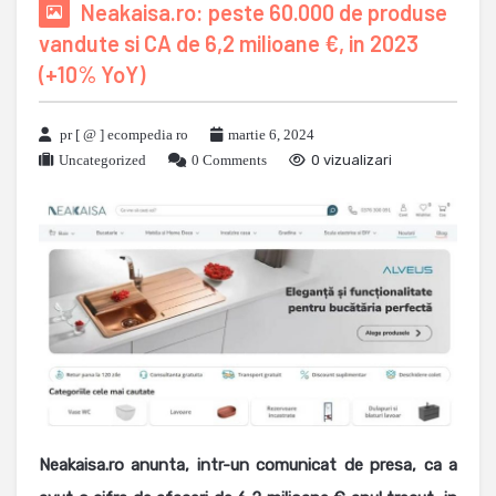
Neakaisa.ro: peste 60.000 de produse
vandute si CA de 6,2 milioane €, in 2023
(+10% YoY)
pr [ @ ] ecompedia ro
martie 6, 2024
Uncategorized
0 Comments
0 vizualizari
Neakaisa.ro anunta, intr-un comunicat de presa, ca a