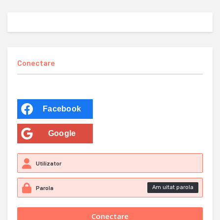
Conectare
Facebook
Google
Am uitat parola