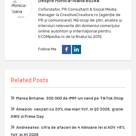
Despre
Monica-Ioana Buzea
Cofondator, PR Consultant & Social Media
Manager la CreativeCreature.ro (agenție de
PR și comunicare). Mă ocup de ştiri, analize și
interviuri relevante din domeniul comerţului
online autohton şi internaţional pentru
ECOMpedia.ro de la finalul lui 2015.
Follow Me
Related Posts
Marea Britanie: 300.000 de IMM-uri vand pe TikTok Shop
Amazon: vanzari cu 20% mai mari YoY, in Q2 2026, gratie
AWS si Prime Day
Andreeatex: cifra de afaceri de 4 milioane lei si AOV +8%
YoY, in H1 2026