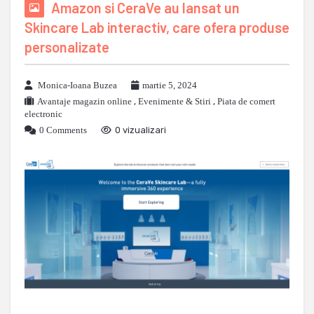
Amazon si CeraVe au lansat un
Skincare Lab interactiv, care ofera produse
personalizate
Monica-Ioana Buzea
martie 5, 2024
Avantaje magazin online
,
Evenimente & Stiri
,
Piata de comert
electronic
0 Comments
0 vizualizari