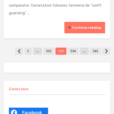
cumparator. Cercetatorii folosesc termenul de “swift
guanxing” ...
Continue reading
1
…
532
533
534
…
541
Conectare
Facebook