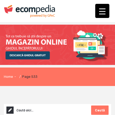
Home
-
/
Page 533
Caută