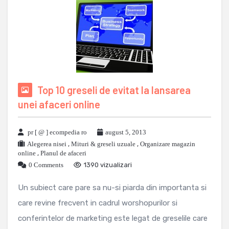
Top 10 greseli de evitat la lansarea
unei afaceri online
pr [ @ ] ecompedia ro
august 5, 2013
Alegerea nisei
,
Mituri & greseli uzuale
,
Organizare magazin
online
,
Planul de afaceri
0 Comments
1390 vizualizari
Un subiect care pare sa nu-si piarda din importanta si
care revine frecvent in cadrul worshopurilor si
conferintelor de marketing este legat de greselile care