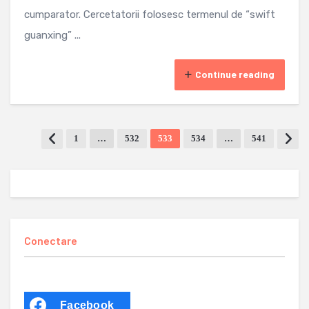
cumparator. Cercetatorii folosesc termenul de “swift
guanxing” ...
Continue reading
1
…
532
533
534
…
541
Conectare
Facebook