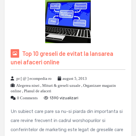
Top 10 greseli de evitat la lansarea
unei afaceri online
pr [ @ ] ecompedia ro
august 5, 2013
Alegerea nisei
,
Mituri & greseli uzuale
,
Organizare magazin
online
,
Planul de afaceri
0 Comments
1390 vizualizari
Un subiect care pare sa nu-si piarda din importanta si
care revine frecvent in cadrul worshopurilor si
conferintelor de marketing este legat de greselile care