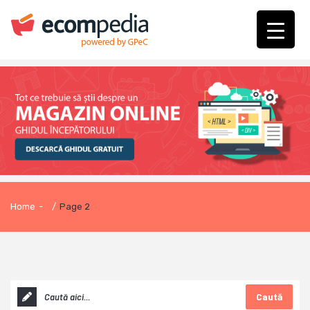
Home
-
/
Page 2
Caută