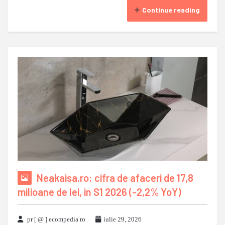
Continue reading
Neakaisa.ro: cifra de afaceri de 17,8
milioane de lei, in S1 2026 (-2,2% YoY)
pr [ @ ] ecompedia ro
iulie 29, 2026