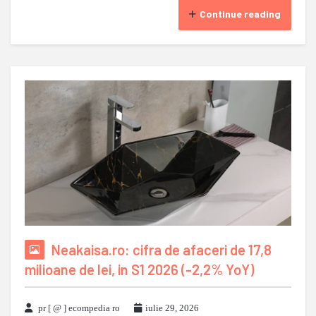
Continue reading
Neakaisa.ro: cifra de afaceri de 17,8
milioane de lei, in S1 2026 (-2,2% YoY)
pr [ @ ] ecompedia ro
iulie 29, 2026