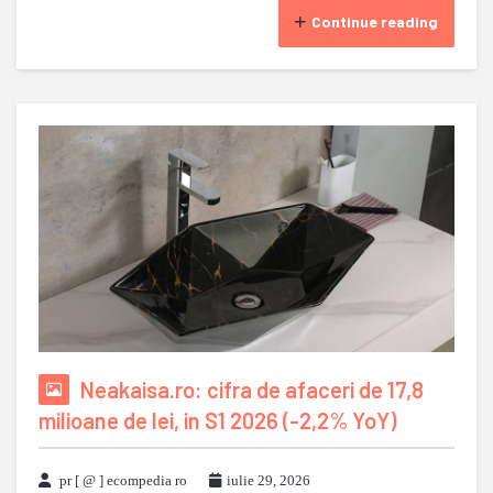
Continue reading
Neakaisa.ro: cifra de afaceri de 17,8
milioane de lei, in S1 2026 (-2,2% YoY)
pr [ @ ] ecompedia ro
iulie 29, 2026