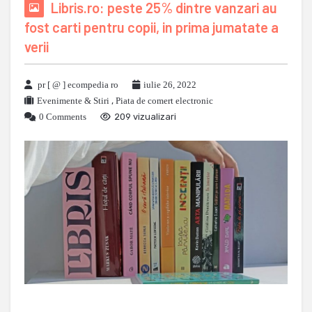
Libris.ro: peste 25% dintre vanzari au
fost carti pentru copii, in prima jumatate a
verii
pr [ @ ] ecompedia ro
iulie 26, 2022
Evenimente & Stiri
,
Piata de comert electronic
0 Comments
209 vizualizari