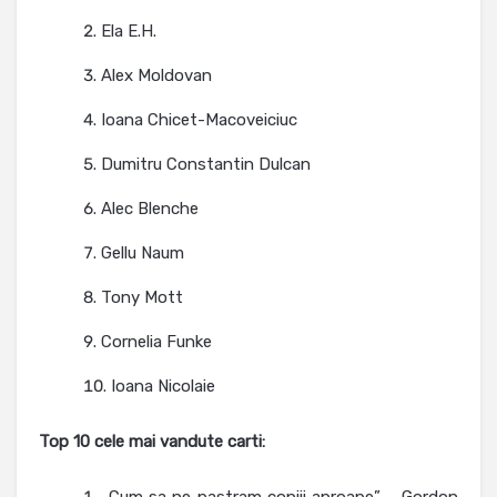
Ela E.H.
Alex Moldovan
Ioana Chicet-Macoveiciuc
Dumitru Constantin Dulcan
Alec Blenche
Gellu Naum
Tony Mott
Cornelia Funke
Ioana Nicolaie
Top 10 cele mai vandute carti:
„Cum sa ne pastram copiii aproape” – Gordon