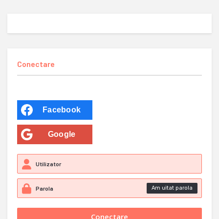
Conectare
Facebook
Google
Am uitat parola