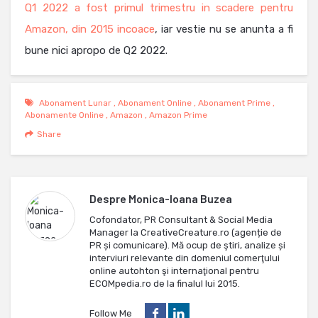
Q1 2022 a fost primul trimestru in scadere pentru
Amazon, din 2015 incoace
, iar vestie nu se anunta a fi
bune nici apropo de Q2 2022.
Abonament Lunar
,
Abonament Online
,
Abonament Prime
,
Abonamente Online
,
Amazon
,
Amazon Prime
Share
Despre
Monica-Ioana Buzea
Cofondator, PR Consultant & Social Media
Manager la CreativeCreature.ro (agenție de
PR și comunicare). Mă ocup de ştiri, analize și
interviuri relevante din domeniul comerţului
online autohton şi internaţional pentru
ECOMpedia.ro de la finalul lui 2015.
Follow Me