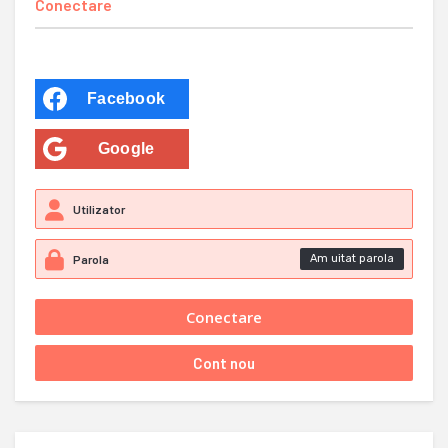
Conectare
Facebook
Google
Am uitat parola