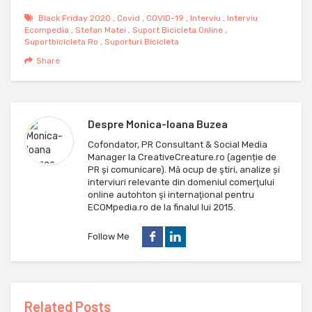
Black Friday 2020
,
Covid
,
COVID-19
,
Interviu
,
Interviu
Ecompedia
,
Stefan Matei
,
Suport Bicicleta Online
,
Suportbicicleta.ro
,
Suporturi Bicicleta
Share
Despre
Monica-Ioana Buzea
Cofondator, PR Consultant & Social Media
Manager la CreativeCreature.ro (agenție de
PR și comunicare). Mă ocup de ştiri, analize și
interviuri relevante din domeniul comerţului
online autohton şi internaţional pentru
ECOMpedia.ro de la finalul lui 2015.
Follow Me
Related Posts