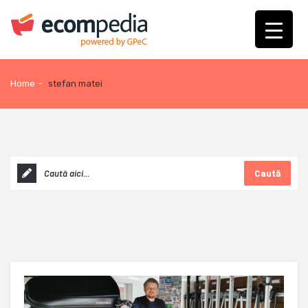
Home
-
stefan matei
Caută