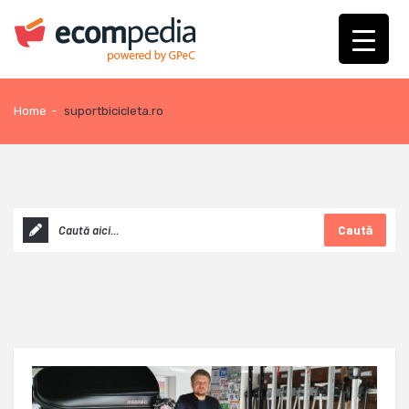
Home
-
suportbicicleta.ro
Caută