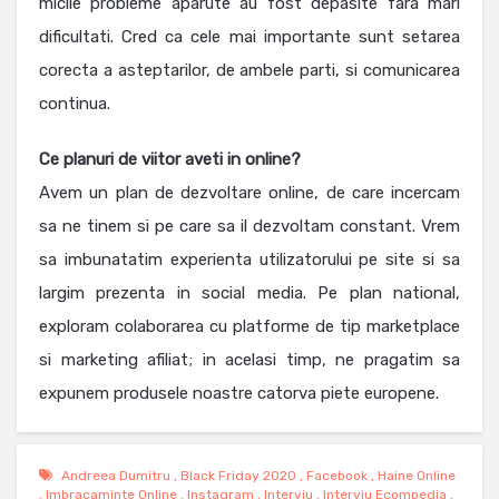
micile probleme aparute au fost depasite fara mari
dificultati. Cred ca cele mai importante sunt setarea
corecta a asteptarilor, de ambele parti, si comunicarea
continua.
Ce planuri de viitor aveti in online?
Avem un plan de dezvoltare online, de care incercam
sa ne tinem si pe care sa il dezvoltam constant. Vrem
sa imbunatatim experienta utilizatorului pe site si sa
largim prezenta in social media. Pe plan national,
exploram colaborarea cu platforme de tip marketplace
si marketing afiliat; in acelasi timp, ne pragatim sa
expunem produsele noastre catorva piete europene.
Andreea Dumitru
,
Black Friday 2020
,
Facebook
,
Haine Online
,
Imbracaminte Online
,
Instagram
,
Interviu
,
Interviu Ecompedia
,