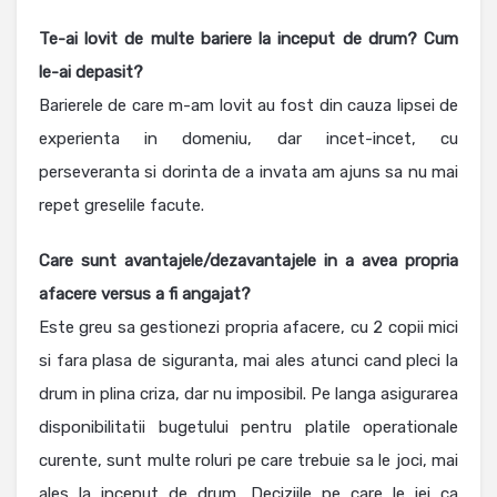
Te-ai lovit de multe bariere la inceput de drum? Cum
le-ai depasit?
Barierele de care m-am lovit au fost din cauza lipsei de
experienta in domeniu, dar incet-incet, cu
perseveranta si dorinta de a invata am ajuns sa nu mai
repet greselile facute.
Care sunt avantajele/dezavantajele in a avea propria
afacere versus a fi angajat?
Este greu sa gestionezi propria afacere, cu 2 copii mici
si fara plasa de siguranta, mai ales atunci cand pleci la
drum in plina criza, dar nu imposibil. Pe langa asigurarea
disponibilitatii bugetului pentru platile operationale
curente, sunt multe roluri pe care trebuie sa le joci, mai
ales la inceput de drum. Deciziile pe care le iei ca