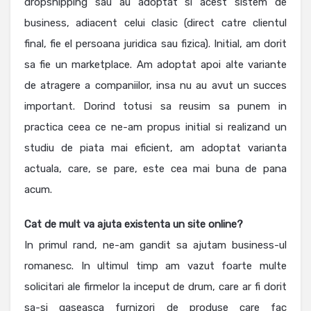
dropshipping sau au adoptat si acest sistem de
business, adiacent celui clasic (direct catre clientul
final, fie el persoana juridica sau fizica). Initial, am dorit
sa fie un marketplace. Am adoptat apoi alte variante
de atragere a companiilor, insa nu au avut un succes
important. Dorind totusi sa reusim sa punem in
practica ceea ce ne-am propus initial si realizand un
studiu de piata mai eficient, am adoptat varianta
actuala, care, se pare, este cea mai buna de pana
acum.
Cat de mult va ajuta existenta un site online?
In primul rand, ne-am gandit sa ajutam business-ul
romanesc. In ultimul timp am vazut foarte multe
solicitari ale firmelor la inceput de drum, care ar fi dorit
sa-si gaseasca furnizori de produse care fac