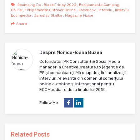
4camping.ro
,
Black Friday 2020
,
Echipamente Camping
Online
,
Echipamente Outdoor Online
,
Facebook
,
Interviu
,
Interviu
Ecompedia
,
Jaroslav Skalka
,
Magazine Fizice
Share
Despre
Monica-Ioana Buzea
Cofondator, PR Consultant & Social Media
Manager la CreativeCreature.ro (agenție de
PR și comunicare). Mă ocup de ştiri, analize și
interviuri relevante din domeniul comerţului
online autohton şi internaţional pentru
ECOMpedia.ro de la finalul lui 2015.
Follow Me
Related Posts