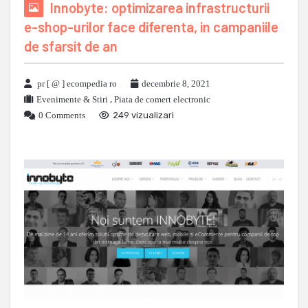
Innobyte: optimizarea infrastructurii
e-shop-urilor face diferenta, in campaniile
de sfarsit de an
pr [ @ ] ecompedia ro
decembrie 8, 2021
Evenimente & Stiri
,
Piata de comert electronic
0 Comments
249 vizualizari