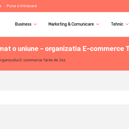
e
Pune o întrebare
Business
Marketing & Comunicare
Tehnic
ormat o uniune – organizatia E-commerce T
 organizatia E-commerce Tarile de Jos