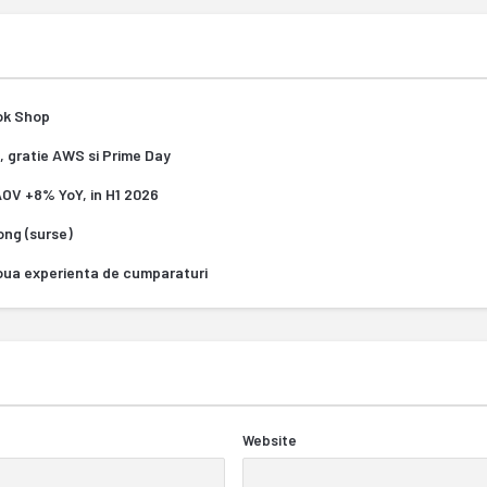
Tok Shop
, gratie AWS si Prime Day
 AOV +8% YoY, in H1 2026
Kong (surse)
oua experienta de cumparaturi
Website