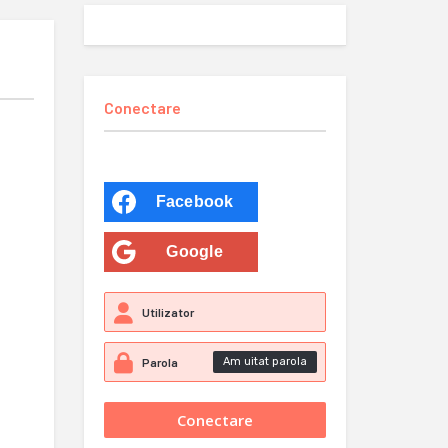
Conectare
Facebook
Google
Am uitat parola