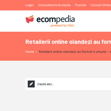
Login
Consultanta Gratuita
Puncte
Cursuri Onlin
Retailerii online olandezi au f
Home
-
Retailerii online olandezi au format o uniune –