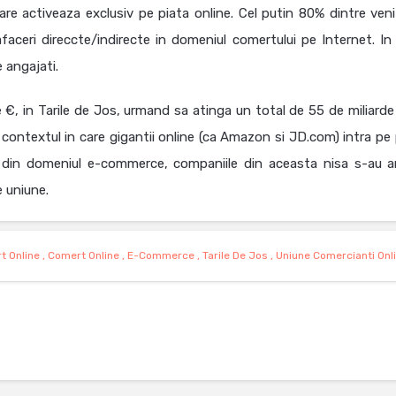
re activeaza exclusiv pe piata online. Cel putin 80% dintre venit
faceri direccte/indirecte in domeniul comertului pe Internet. In 
 angajati.
 €, in Tarile de Jos, urmand sa atinga un total de 55 de miliarde 
 contextul in care gigantii online (ca Amazon si JD.com) intra pe 
le din domeniul e-commerce, companiile din aceasta nisa s-au a
e uniune.
t Online
,
Comert Online
,
E-Commerce
,
Tarile De Jos
,
Uniune Comercianti Onl