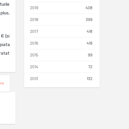
urile
2019
408
plus,
2018
399
2017
418
€ (si
2016
418
piata
ratat
2015
99
2014
72
2013
132
ine