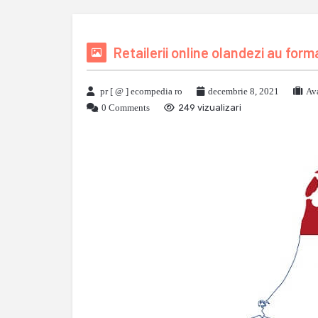
Retailerii online olandezi au for
pr [ @ ] ecompedia ro
decembrie 8, 2021
Av
0 Comments
249 vizualizari