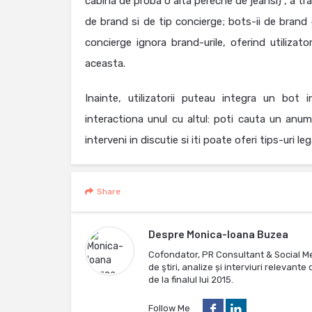
cabina de proba o alta pereche de jeansi)”, a tran
de brand si de tip concierge; bots-ii de brand o
concierge ignora brand-urile, oferind utilizat
aceasta.
Inainte, utilizatorii puteau integra un bot
interactiona unul cu altul: poti cauta un anu
interveni in discutie si iti poate oferi tips-uri l
Share
Despre
Monica-Ioana Buzea
Cofondator, PR Consultant & Social M
de ştiri, analize și interviuri relevan
de la finalul lui 2015.
Follow Me