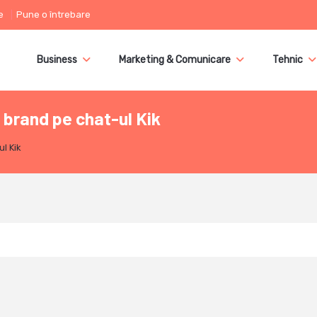
e
Pune o întrebare
Business
Marketing & Comunicare
Tehnic
brand pe chat-ul Kik
l Kik