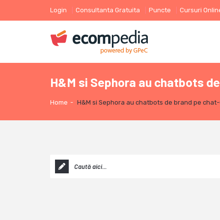
Login
Consultanta Gratuita
Puncte
Cursuri Onlin
H&M si Sephora au chatbots de 
Home
-
H&M si Sephora au chatbots de brand pe chat-u