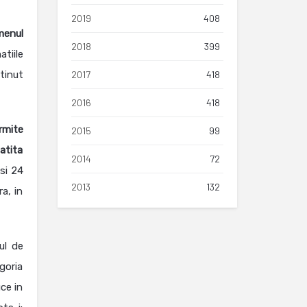
2019
408
menul
2018
399
atiile
tinut
2017
418
2016
418
rmite
2015
99
atita
2014
72
 si 24
2013
132
a, in
ul de
egoria
uce in