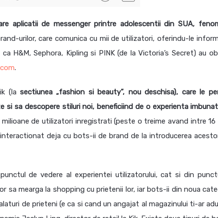
re aplicatii de messenger printre adolescentii din SUA, feno
nd-urilor, care comunica cu mii de utilizatori, oferindu-le inform
il ca H&M, Sephora, Kipling si PINK (de la Victoria’s Secret) au ob
.com
.
ik (la
sectiunea „fashion si beauty”, nou deschisa), care le pe
e si sa descopere stiluri noi, beneficiind de o experienta imbunat
milioane de utilizatori inregistrati (peste o treime avand intre 16
 interactionat deja cu bots-ii de brand de la introducerea acestor
unctul de vedere al experientei utilizatorului, cat si din punct
or sa mearga la shopping cu prietenii lor, iar bots-ii din noua cat
laturi de prieteni (e ca si cand un angajat al magazinului ti-ar ad