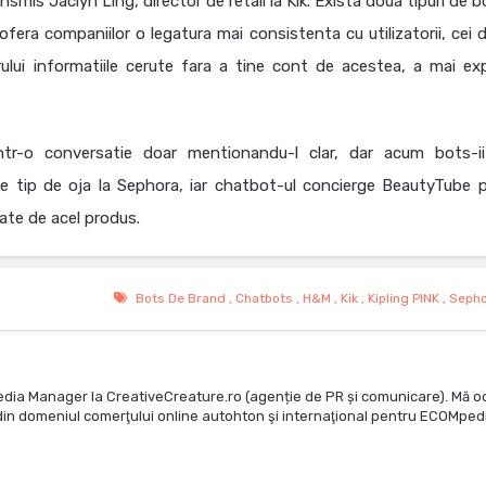
smis Jaclyn Ling, director de retail la Kik. Exista doua tipuri de b
fera companiilor o legatura mai consistenta cu utilizatorii, cei d
orului informatiile cerute fara a tine cont de acestea, a mai exp
 intr-o conversatie doar mentionandu-l clar, dar acum bots-i
me tip de oja la Sephora, iar chatbot-ul concierge BeautyTube 
egate de acel produs.
Bots De Brand
,
Chatbots
,
H&m
,
Kik
,
Kipling PINK
,
Sepho
edia Manager la CreativeCreature.ro (agenție de PR și comunicare). Mă o
te din domeniul comerţului online autohton şi internaţional pentru ECOMped