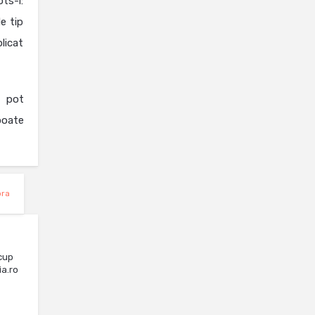
ots-i:
e tip
licat
i pot
poate
ra
cup
ia.ro