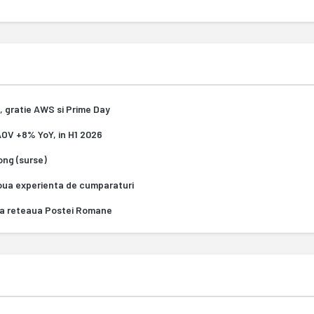
, gratie AWS si Prime Day
 AOV +8% YoY, in H1 2026
Kong (surse)
oua experienta de cumparaturi
za reteaua Postei Romane