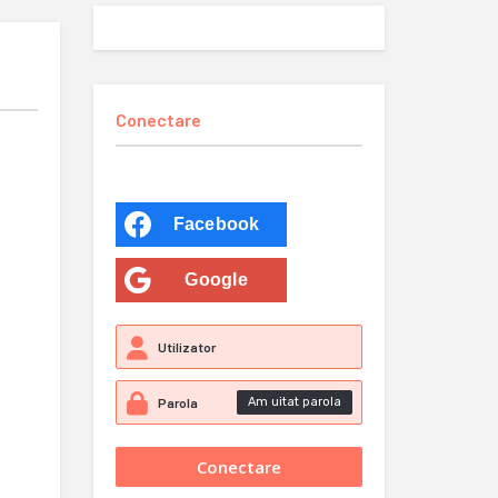
Conectare
Facebook
Google
Am uitat parola