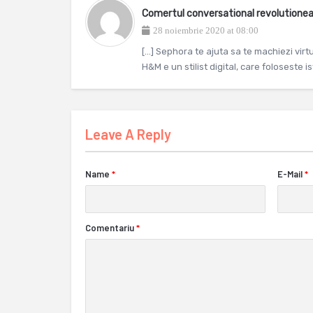
Comertul conversational revolution
28 noiembrie 2020 at 08:00
[…] Sephora te ajuta sa te machiezi virtua
H&M e un stilist digital, care foloseste 
Leave A Reply
Name
*
E-Mail
*
Comentariu
*