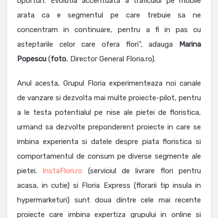
oportun. Evolutia accentuata a traficului pe mobile
arata ca e segmentul pe care trebuie sa ne
concentram in continuare, pentru a fi in pas cu
asteptarile celor care ofera flori”, adauga
Marina
Popescu
(
foto
, Director General Floria.ro).
Anul acesta, Grupul Floria experimenteaza noi canale
de vanzare si dezvolta mai multe proiecte-pilot, pentru
a le testa potentialul pe nise ale pietei de floristica,
urmand sa dezvolte preponderent proiecte in care se
imbina experienta si datele despre piata floristica si
comportamentul de consum pe diverse segmente ale
pietei.
InstaFlori.ro
(serviciul de livrare flori pentru
acasa, in cutie) si Floria Express (florarii tip insula in
hypermarketuri) sunt doua dintre cele mai recente
proiecte care imbina expertiza grupului in online si