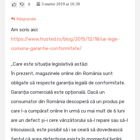
3 martie 2019 at 16:38
0
Răspunde
Am scris aici:
https://www.trusted.ro/blog/2015/12/18/ue-lege-
comuna-garantie-conformitate/
„Care este situația legislativă astăzi
În prezent, magazinele online din România sunt
obligate să respecte garanția legală de conformitate.
Garanția comercială este opțională. Dacă un
consumator din România descoperă că un produs pe
care l-a cumpărat online în urmă cu mai mult de 6 luni
are un defect și-i cere vânzătorului să-l repare sau să-l
înlocuiască, este posibil să i se ceară să dovedească
faptul că acea defecțiune exista în momentul livrării.