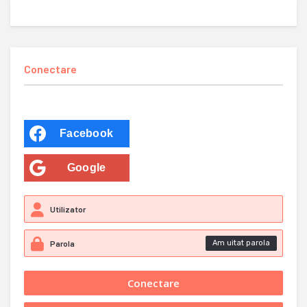
Conectare
Facebook
Google
Am uitat parola