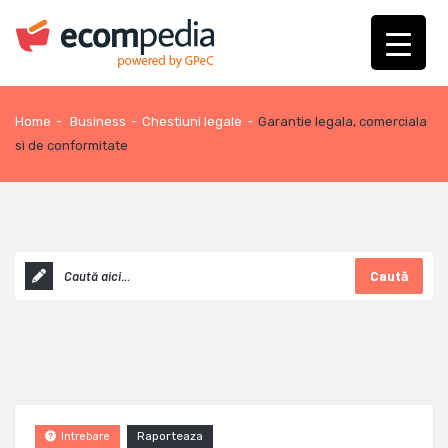
Home
-
Business
-
Chestiuni legale
-
Garantie legala, comerciala
si de conformitate
Caută
Raporteaza
Intrebare