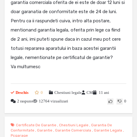
garantia comerciala oferita de ei este de doar 12 luni si
doar garanatia de conformitate este de 24 de luni.
Pentru ca ii raspundeti cuiva, intro alta postare,
mentionand garantia legala, oferita prin lege ca fiind
de 2 ani, imi puteti spune daca in cazul meu pot cere
totusi repararea aparatului in baza acestei garantii
legale, nementionate pe certificatul de garantie?
Va multumesc
Deschis
0
Chestiuni legale
CM
11 ani
2 raspuns
12764 vizualizari
0
Certificate De Garantie
,
Chestiuni Legale
,
Garantia De
Conformitate
,
Garantie
,
Garantie Comerciala
,
Garantie Legala
,
Pcgarage