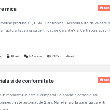
re mica
Ques
roduse produse IT , GSM , Electronice , Acesorii auto de valoare m
i factura fiscala si ca certificat de garantie? 2. Ce trebuie specif
le
10 ani
6
Answers
2185 vizualizari
iala si de conformitate
Ques
 in momentul in care ai cumparat un aparat electronic sau
rimesti este automat de 2 ani. Ma refer aici la garantia care iti
ta a ...