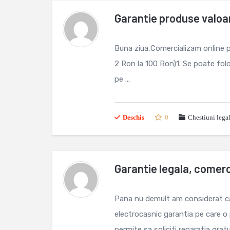
Garantie produse valoa
Buna ziua,Comercializam online p
2 Ron la 100 Ron)1. Se poate folos
pe ...
Deschis
0
Chestiuni lega
Garantie legala, comerc
Pana nu demult am considerat ca
electrocasnic garantia pe care o p
permite sa soliciti reparatia gratui