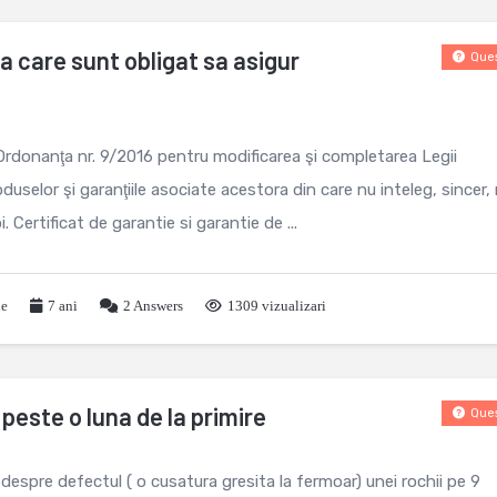
a care sunt obligat sa asigur
Ques
Ordonanţa nr. 9/2016 pentru modificarea şi completarea Legii
uselor şi garanţiile asociate acestora din care nu inteleg, sincer,
. Certificat de garantie si garantie de ...
le
7 ani
2
Answers
1309 vizualizari
peste o luna de la primire
Ques
espre defectul ( o cusatura gresita la fermoar) unei rochii pe 9