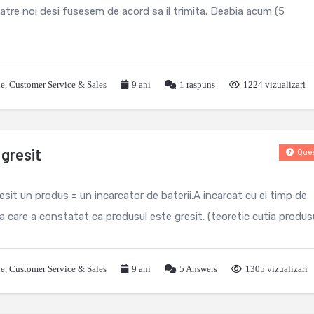
atre noi desi fusesem de acord sa il trimita. Deabia acum (5
le
,
Customer Service & Sales
9 ani
1
raspuns
1224 vizualizari
 gresit
Ques
gresit un produs = un incarcator de baterii.A incarcat cu el timp de
a care a constatat ca produsul este gresit. (teoretic cutia produsul
le
,
Customer Service & Sales
9 ani
5
Answers
1305 vizualizari