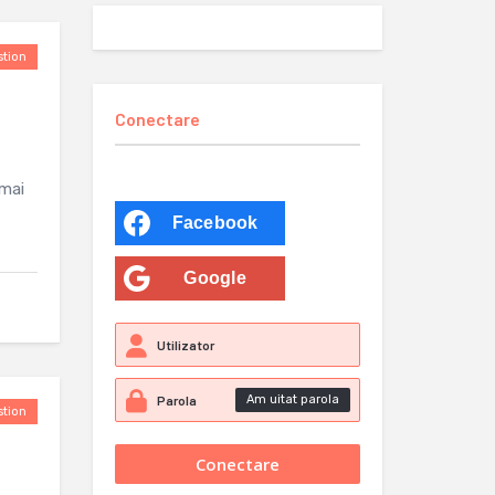
tion
Conectare
 mai
Facebook
Google
Am uitat parola
tion