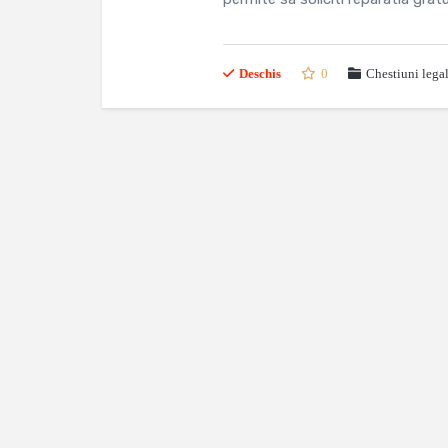
Deschis
0
Chestiuni lega