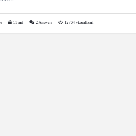
le
11 ani
2
Answers
12764 vizualizari