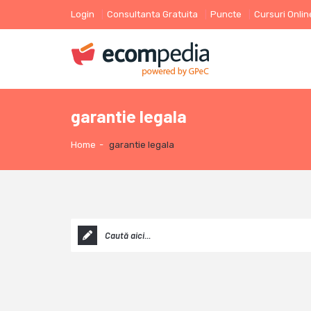
Login
Consultanta Gratuita
Puncte
Cursuri Onlin
garantie legala
Home
-
garantie legala