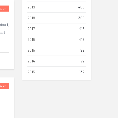
2019
408
tion
2018
399
ica (
2017
418
icat
2016
418
2015
99
2014
72
2013
132
tion