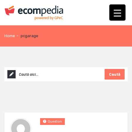
Home
-
pcgarage
Caută
Question