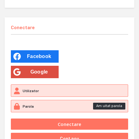
Conectare
Facebook
Google
Am uitat parola