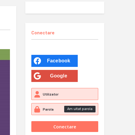
Conectare
Facebook
Google
Am uitat parola