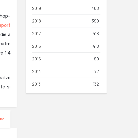
2019
408
shop-
2018
399
aport
2017
418
die a
catre
2016
418
e 1,4
2015
99
2014
72
alize
2013
132
te si
ine