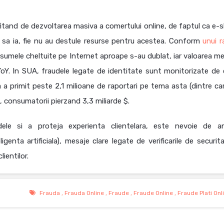
ofitand de dezvoltarea masiva a comertului online, de faptul ca e-
ie sa ia, fie nu au destule resurse pentru acestea. Conform
unui r
, sumele cheltuite pe Internet aproape s-au dublat, iar valoarea me
oY. In SUA, fraudele legate de identitate sunt monitorizate de 
a primit peste 2,1 milioane de raportari pe tema asta (dintre car
), consumatorii pierzand 3,3 miliarde $.
ele si a proteja experienta clientelara, este nevoie de an
nta artificiala), mesaje clare legate de verificarile de securita
ientilor.
Frauda
,
Frauda Online
,
Fraude
,
Fraude Online
,
Fraude Plati Onl