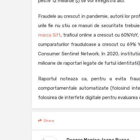
peste 12 miliarde $) se vor inregistra aici.
Fraudele au crescut in pandemie, autorii lor pr
urile fie nu stiu ce masuri de securitate trebu
marca Sift
, traficul online a crescut cu 60%YoY
cumparaturilor frauduloase a crescut cu 69% Y
Consumer Sentinel Network. In 2020, institutia 
milioane de raportari legate de furtul identitatii
Raportul noteaza ca, pentru a evita fraud
comportamentale automatizate (folosind intelige
folosirea de interfete digitale pentru evaluarea cl
Share
Despre
Monica-Ioana Buzea