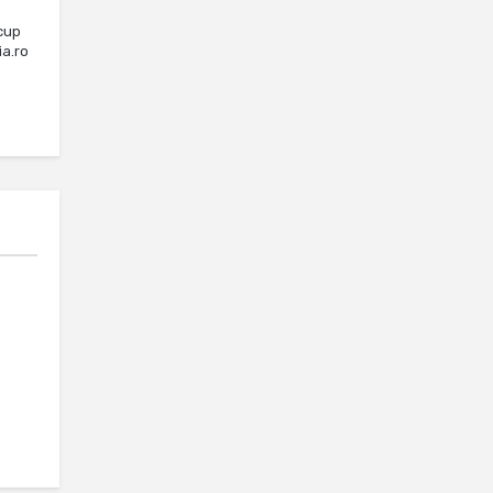
cup
ia.ro