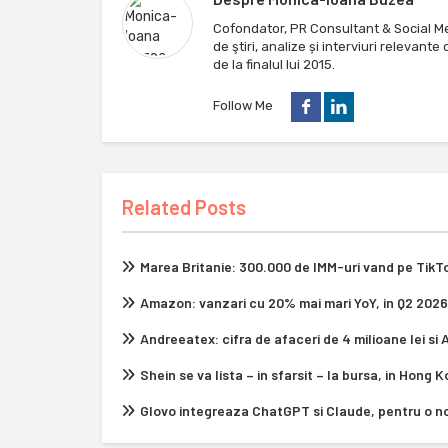
Cofondator, PR Consultant & Social M
de ştiri, analize și interviuri relevan
de la finalul lui 2015.
Follow Me
Related Posts
Marea Britanie: 300.000 de IMM-uri vand pe Tik
Amazon: vanzari cu 20% mai mari YoY, in Q2 2026
Andreeatex: cifra de afaceri de 4 milioane lei si
Shein se va lista – in sfarsit – la bursa, in Hong 
Glovo integreaza ChatGPT si Claude, pentru o n