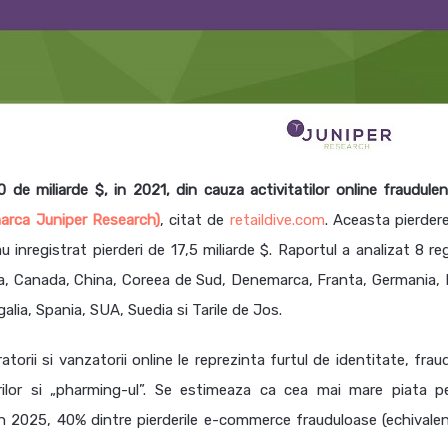
 de miliarde $, in 2021, din cauza activitatilor online fraudulen
marca Juniper Research)
, citat de
retaildive.com
. Aceasta pierdere
inregistrat pierderi de 17,5 miliarde $. Raportul a analizat 8 reg
zilia, Canada, China, Coreea de Sud, Denemarca, Franta, Germania, I
alia, Spania, SUA, Suedia si Tarile de Jos.
rii si vanzatorii online le reprezinta furtul de identitate, frau
rilor si „pharming-ul”. Se estimeaza ca cea mai mare piata p
 in 2025, 40% dintre pierderile e-commerce frauduloase (echivalen