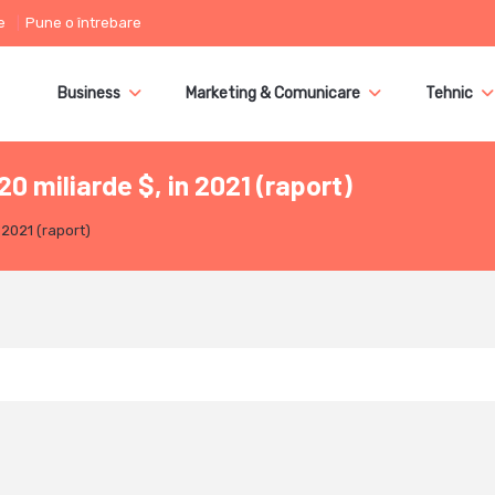
e
Pune o întrebare
Business
Marketing & Comunicare
Tehnic
 miliarde $, in 2021 (raport)
2021 (raport)