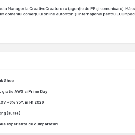
edia Manager la CreativeCreature.ro (agenție de PR și comunicare). Mă o
te din domeniul comerţului online autohton şi internaţional pentru ECOMped
Tok Shop
, gratie AWS si Prime Day
 AOV +8% YoY, in H1 2026
Kong (surse)
oua experienta de cumparaturi