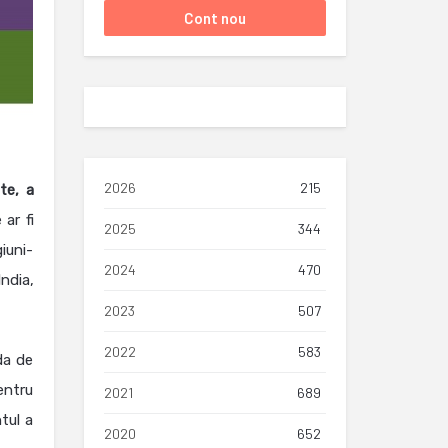
2026
215
te, a
 ar fi
2025
344
iuni-
2024
470
ndia,
2023
507
2022
583
da de
entru
2021
689
tul a
2020
652