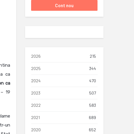
2026
215
ntina
2025
344
na ca
2024
470
on ca
 – 19
2023
507
2022
583
clame
2021
689
tr-un
2020
652