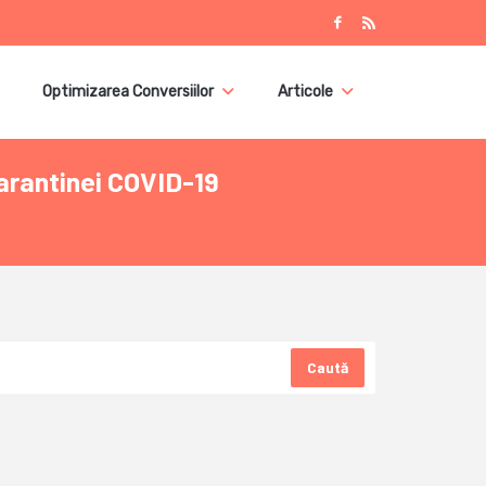
Optimizarea Conversiilor
Articole
carantinei COVID-19
Caută