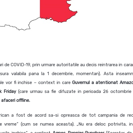
 de COVID-19, prin urmare autoritatile au decis reintrarea in cara
asura valabila pana la 1 decembrie, momentan). Asta inseam
le vor fi inchise – context in care
Guvernul a atentionat Amaz
k Friday
(care urmau sa fie difuzate in perioada 26 octombrie
faceri offline.
rican a fost de acord sa-si opreasca de tot campania de re
de vreme” (cum se numea aceasta). „Nu era deloc potrivita, in