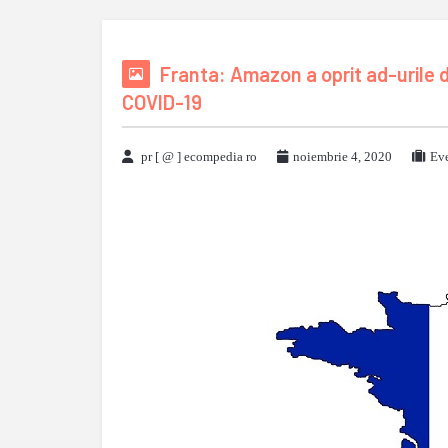
Franta: Amazon a oprit ad-urile d
COVID-19
pr [ @ ] ecompedia ro
noiembrie 4, 2020
Eve