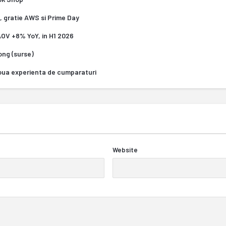
, gratie AWS si Prime Day
 AOV +8% YoY, in H1 2026
Kong (surse)
oua experienta de cumparaturi
Website