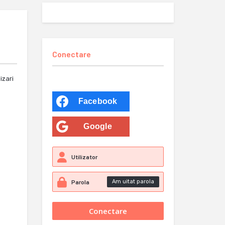
Conectare
izari
Facebook
Google
Am uitat parola