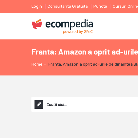
Login
Consultanta Gratuita
Puncte
Cursuri Onlin
Franta: Amazon a oprit ad-urile
Home
-
Franta: Amazon a oprit ad-urile de dinaintea Bl