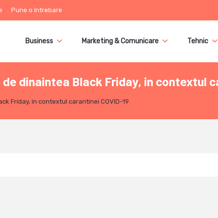
e
Pune o întrebare
Business
Marketing & Comunicare
Tehnic
 de dinaintea Black Friday, in contextul 
ack Friday, in contextul carantinei COVID-19