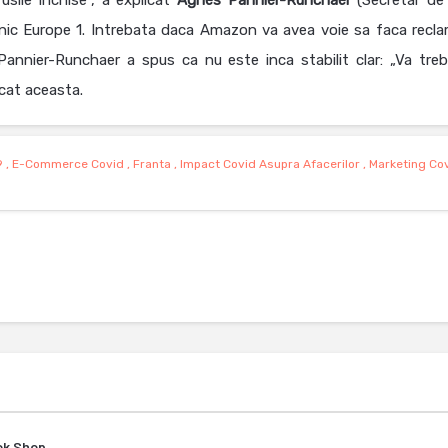
sile inchise”, a explicat
Agnes Pannier-Runchaer
(Secretar de
onic Europe 1. Intrebata daca Amazon va avea voie sa faca recla
Pannier-Runchaer a spus ca nu este inca stabilit clar: „Va treb
icat aceasta.
9
,
E-Commerce Covid
,
Franta
,
Impact Covid Asupra Afacerilor
,
Marketing Co
Tok Shop