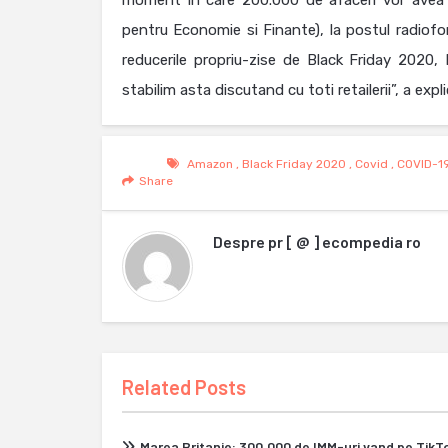
moment in care 200.000 de afaceri vor avea u
pentru Economie si Finante), la postul radiof
reducerile propriu-zise de Black Friday 2020, 
stabilim asta discutand cu toti retailerii”, a expl
Amazon
,
Black Friday 2020
,
Covid
,
COVID-1
Share
Despre
pr [ @ ] ecompedia ro
Related Posts
Marea Britanie: 300.000 de IMM-uri vand pe Tik