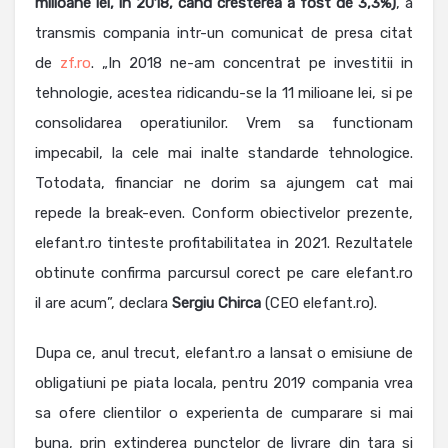
milioane lei, in 2018, cand cresterea a fost de 3,3%)
, a
transmis compania intr-un comunicat de presa citat
de
zf.ro
. „In 2018 ne-am concentrat pe investitii in
tehnologie, acestea ridicandu-se la 11 milioane lei, si pe
consolidarea operatiunilor. Vrem sa functionam
impecabil, la cele mai inalte standarde tehnologice.
Totodata, financiar ne dorim sa ajungem cat mai
repede la break-even. Conform obiectivelor prezente,
elefant.ro tinteste profitabilitatea in 2021. Rezultatele
obtinute confirma parcursul corect pe care elefant.ro
il are acum”, declara
Sergiu Chirca
(CEO elefant.ro).
Dupa ce, anul trecut, elefant.ro a lansat o emisiune de
obligatiuni pe piata locala, pentru 2019 compania vrea
sa ofere clientilor o experienta de cumparare si mai
buna, prin extinderea punctelor de livrare din tara si