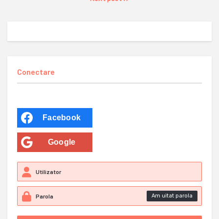
Conectare
Facebook
Google
Am uitat parola